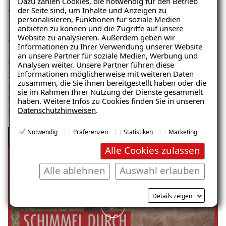
Dazu zählen Cookies, die notwendig für den Betrieb
der Seite sind, um Inhalte und Anzeigen zu
Baustofffeuchte bzw. jahreszeitlich bedingte
personalisieren, Funktionen für soziale Medien
Schwankungen der Baustofffeuchte
anbieten zu können und die Zugriffe auf unsere
Website zu analysieren. Außerdem geben wir
Zustand wasserführender Leitungen (Leckagen etc.)
Ratgeber „Sofort-Tipps gegen
Informationen zu Ihrer Verwendung unserer Website
Feuchtigkeit“
an unsere Partner für soziale Medien, Werbung und
Es gibt verschiedene Arten von Feuchtigkeit. Hier
Analysen weiter. Unsere Partner führen diese
– jetzt kostenlos
Informationen möglicherweise mit weiteren Daten
zeigen und erklären wir seitlich eindringende Feuchte.
zusammen, die Sie ihnen bereitgestellt haben oder die
herunterladen!
Ein häufiges Problem bei Kellerwänden, die sich in
sie im Rahmen Ihrer Nutzung der Dienste gesammelt
Form von Salzausblühungen, Putzabplatzungen, bis
haben. Weitere Infos zu Cookies finden Sie in unseren
Datenschutzhinweisen
.
hin zur Schimmelpilzbildung zeigen.
E-Mail eingeben
Notwendig
Präferenzen
Statistiken
Marketing
Ursachen von Feuchtigkeit und Schimmel:
Alle Cookies zulassen
Seitlich eindringende Feuchtigkeit
Alle ablehnen
Auswahl erlauben
Kostenlosen Ratgeber anfordern
Details zeigen
Voraussetzung für den Erhalt des kostenfreien