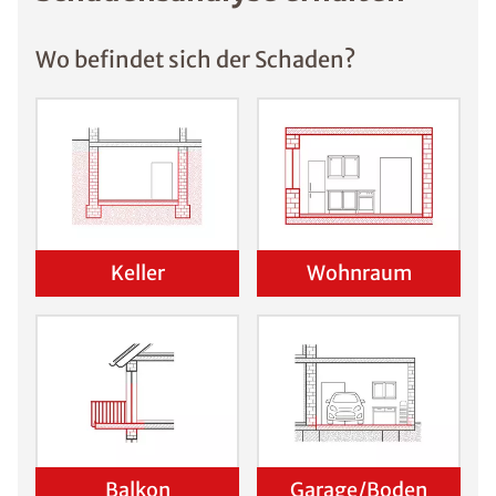
Wo befindet sich der Schaden?
Keller
Wohnraum
Balkon
Garage/Boden