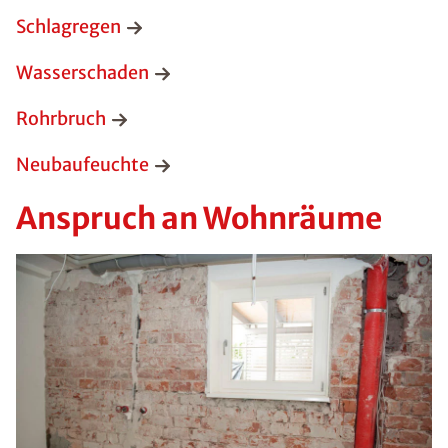
Schlagregen
Wasserschaden
Rohrbruch
Neubaufeuchte
Anspruch an Wohnräume