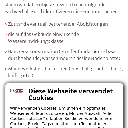
klären wir dabei objektspezifisch nachfolgende
Sachverhalte und identifizieren die Feuchteursachen:
Zustand eventuell bestehender Abdichtungen
die auf das Gebäude einwirkende
Wassereinwirkungsklasse
Bauwerkskonstruktion (Streifenfundamente bzw.
durchgehende, wasserundurchlässige Bodenplatte)
Mauerwerksbeschaffenheit (einschalig, mehrschalig,
klüftig etc.)
Porosität (kapillare Leitfähigkeit) des Mauerwerks
Diese Webseite verwendet
Gehalt an bauschädlichen Salzen
Cookies
Wärmedämmwert der vorhandenen
Wir verwenden Cookies, um Ihnen ein optimales
Webseiten-Erlebnis zu bieten. Mit der Auswahl “Alle
Außenwandkonstruktion
Cookies zulassen” erlauben Sie die Verwendung von
Cookies, Pixeln, Tags und ähnlichen Technologien.
nutzerbedingtes Raumklima und Lüftungsverhalten