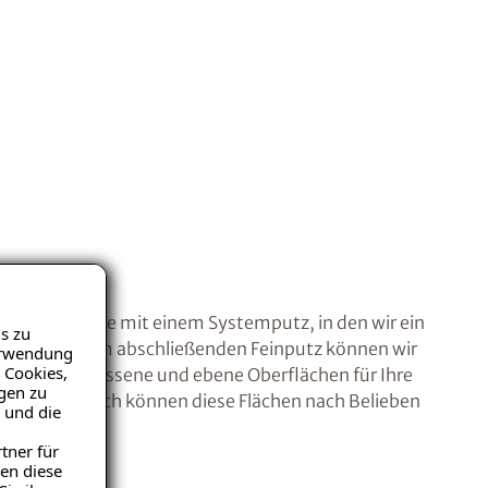
die Oberfläche mit einem Systemputz, in den wir ein
s zu
ten. Mit dem abschließenden Feinputz können wir
Verwendung
 Cookies,
atte, geschlossene und ebene Oberflächen für Ihre
igen zu
e nach Wunsch können diese Flächen nach Belieben
 und die
tner für
en diese