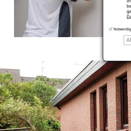
In
be
ge
D
Notwendig
A