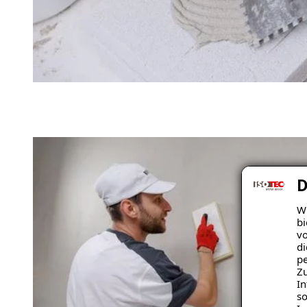
D
Wi
bi
vo
di
pe
Zu
In
so