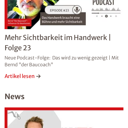
Schaden
Mehr Sichtbarkeit im Handwerk |
Nachricht
Folge 23
Neue Podcast-Folge: Das wird zu wenig gezeigt | Mit
Bernd "der Baucoach"
Artikel lesen
News
Bild hochladen
(Dateiformat: JPEG, TIFF, PNG oder PDF bis 50
MB)