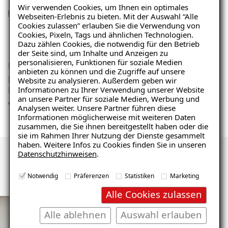
Wir verwenden Cookies, um Ihnen ein optimales
Webseiten-Erlebnis zu bieten. Mit der Auswahl “Alle
01
Cookies zulassen” erlauben Sie die Verwendung von
Cookies, Pixeln, Tags und ähnlichen Technologien.
Ihre Anfrage an ISOTEC
Wir
Dazu zählen Cookies, die notwendig für den Betrieb
der Seite sind, um Inhalte und Anzeigen zu
personalisieren, Funktionen für soziale Medien
Nehmen Sie zu uns Kontakt auf. Ganz gleich ob
Ihr I
anbieten zu können und die Zugriffe auf unsere
per Telefon oder online per Email oder
Feuch
Website zu analysieren. Außerdem geben wir
Informationen zu Ihrer Verwendung unserer Website
Kontaktformular. Gemeinsam vereinbaren wir
Ursac
an unsere Partner für soziale Medien, Werbung und
dann einen Vororttermin zur Schadensanalyse.
Analysen weiter. Unsere Partner führen diese
Informationen möglicherweise mit weiteren Daten
zusammen, die Sie ihnen bereitgestellt haben oder die
sie im Rahmen Ihrer Nutzung der Dienste gesammelt
haben. Weitere Infos zu Cookies finden Sie in unseren
Datenschutzhinweisen
.
Kunden über uns
Notwendig
Präferenzen
Statistiken
Marketing
Alle Cookies zulassen
Alle ablehnen
Auswahl erlauben