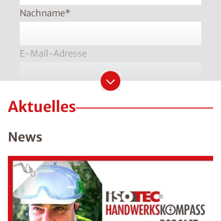
Nachname
*
E-Mail-Adresse
Telefonnummer
*
Aktuelles
Bitte geben Sie die Telefonnummer im Format
+49 8001121129 ein
News
PLZ
*
Ort
*