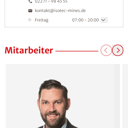
02271 - 98 45 55
kontakt@isotec-mines.de
Freitag
07:00 - 20:00
Abdichtungstechnik Mike Mines
GmbH
Mitarbeiter
An der Vogelrute 55
DE-53879
Euskirchen
02251 - 77 92 66
kontakt@isotec-mines.de
Freitag
07:00 - 20:00
Abdichtungstechnik Mike Mines
GmbH
Patersgasse 4