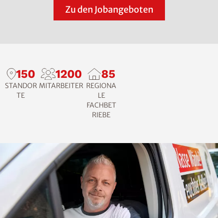
Zu den Jobangeboten
150
1200
85
STANDOR
MITARBEITER
REGIONA
TE
LE
FACHBET
RIEBE