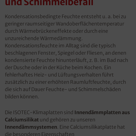
und Schimmelbefall
Kondensationsbedingte Feuchte entsteht u. a. bei zu
geringer raumseitiger Wandoberflächentemperatur
durch Wärmebrückeneffekte oder durch eine
unzureichende Wärmedämmung.
Kondensationsfeuchte im Alltag sind die typisch
beschlagenen Fenster, Spiegel oder Fliesen, an denen
kondensierte Feuchte hinunterläuft, z. B. im Bad nach
der Dusche oder in der Küche beim Kochen. Ein
fehlerhaftes Heiz- und Lüftungsverhalten führt
zusätzlich zu einer erhöhten Raumluftfeuchte, durch
die sich auf Dauer Feuchte- und Schimmelschäden
bilden können.
Die ISOTEC-Klimaplatten sind
Innendämmplatten aus
Calciumsilikat
und gehören zu unseren
Innendämmsystemen
. Eine Calciumsilikatplatte hat
die besonderen Eigenschaften