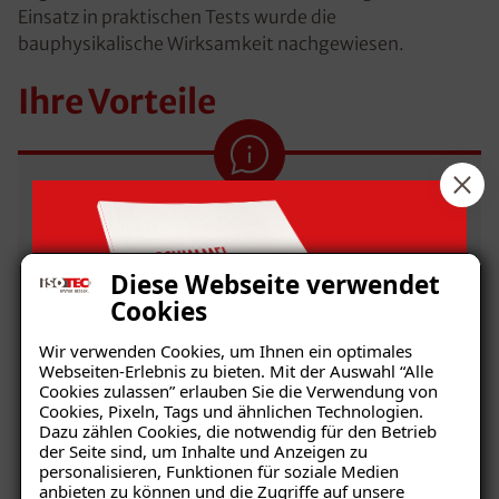
Einsatz in praktischen Tests wurde die
bauphysikalische Wirksamkeit nachgewiesen.
Ihre Vorteile
Vorbeugung von Kondensation und
Schimmelpilzbefall
Diese Webseite verwendet
Cookies
Umweltfreundlich, ökologischer
Baustoff
Wir verwenden Cookies, um Ihnen ein optimales
Webseiten-Erlebnis zu bieten. Mit der Auswahl “Alle
Cookies zulassen” erlauben Sie die Verwendung von
Behagliches Raumklima durch
Cookies, Pixeln, Tags und ähnlichen Technologien.
klimaregulierende Wirkung
Dazu zählen Cookies, die notwendig für den Betrieb
der Seite sind, um Inhalte und Anzeigen zu
Wertsteigerung der Immobilie
personalisieren, Funktionen für soziale Medien
anbieten zu können und die Zugriffe auf unsere