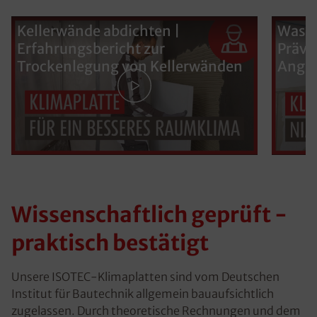
Kellerwände abdichten |
Was k
Erfahrungsbericht zur
Präve
Trockenlegung von Kellerwänden
Ange
Wissenschaftlich geprüft -
praktisch bestätigt
Unsere ISOTEC-Klimaplatten sind vom Deutschen
Institut für Bautechnik
allgemein bauaufsichtlich
zugelassen
. Durch theoretische Rechnungen und dem