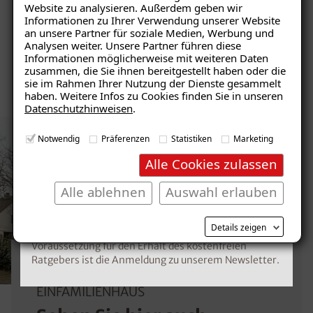
Website zu analysieren. Außerdem geben wir
Informationen zu Ihrer Verwendung unserer Website
Schnelle Nutzung als Wohnraum
Ratgeber „Schimmel“
an unsere Partner für soziale Medien, Werbung und
Analysen weiter. Unsere Partner führen diese
– jetzt kostenlos erhalten!
Informationen möglicherweise mit weiteren Daten
Nicht brennbar
zusammen, die Sie ihnen bereitgestellt haben oder die
sie im Rahmen Ihrer Nutzung der Dienste gesammelt
haben. Weitere Infos zu Cookies finden Sie in unseren
Datenschutzhinweisen
.
E-Mail eingeben
Notwendig
Präferenzen
Statistiken
Marketing
Alle Cookies zulassen
Alle ablehnen
Auswahl erlauben
Kostenlosen Ratgeber anfordern
Details zeigen
Voraussetzung für den Erhalt des kostenfreien
Ratgebers ist die Anmeldung zu unserem Newsletter.
KONDENSATIONSFEUCHTE IN EINEM
EINFAMILIENHAUS