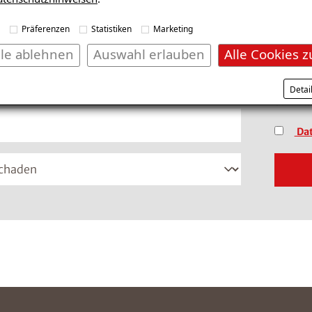
fonnummer im Format +49 8001121129 ein
(Dateif
Präferenzen
Statistiken
Marketing
lle ablehnen
Auswahl erlauben
Alle Cookies z
*Pflich
Detai
vertrau
Dat