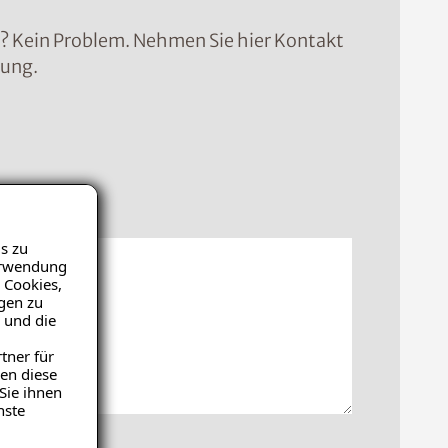
n? Kein Problem. Nehmen Sie hier Kontakt
sung.
icht
s zu
Verwendung
 Cookies,
igen zu
 und die
tner für
en diese
Sie ihnen
nste
hochladen