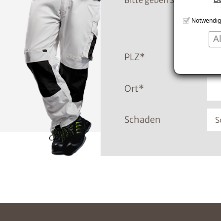
Bitte geben Sie die Tele
Notwendig
A
PLZ
*
Ort
*
Schaden