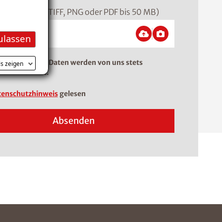
ormat: JPEG, TIFF, PNG oder PDF bis 50 MB)
ulassen
tangaben. Ihre Daten werden von uns stets
ls zeigen
lich behandelt.
enschutzhinweis
gelesen
Absenden