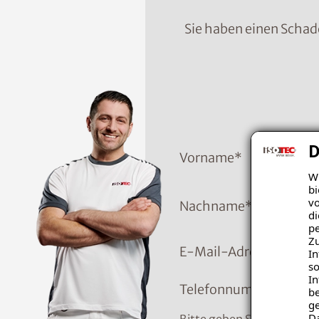
Sie haben einen Schad
D
Vorname
*
Wi
bi
vo
Nachname
*
di
pe
Zu
E-Mail-Adresse
In
so
In
Telefonnummer
*
be
ge
D