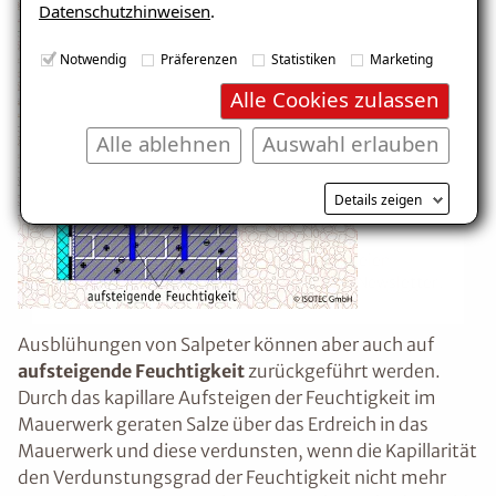
Datenschutzhinweisen
.
E-Mail eingeben
Notwendig
Präferenzen
Statistiken
Marketing
Alle Cookies zulassen
Alle ablehnen
Auswahl erlauben
Kostenlosen Ratgeber anfordern
Details zeigen
Voraussetzung für den Erhalt des kostenfreien
Ratgebers ist die Anmeldung zu unserem Newsletter.
Ausblühungen von Salpeter können aber auch auf
aufsteigende Feuchtigkeit
zurückgeführt werden.
Durch das kapillare Aufsteigen der Feuchtigkeit im
Mauerwerk geraten Salze über das Erdreich in das
Mauerwerk und diese verdunsten, wenn die Kapillarität
den Verdunstungsgrad der Feuchtigkeit nicht mehr