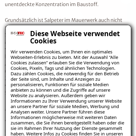
unentdeckte Konzentration im Baustoff.
Grundsätzlich ist Salpeter im Mauerwerk auch nicht
schädlich, denn zu Schäden kommt es erst, wenn der
Diese Webseite verwendet
Salpeter Feuchtigkeit aufnimmt, daraufhin
Cookies
auskristallisiert und sich somit ausdehnt. Die Fähigkeit
von Salpeter Luftfeuchtigkeit aufzunehmen,
Wir verwenden Cookies, um Ihnen ein optimales
bezeichnet man hygroskopische Feuchte. Bei der
Webseiten-Erlebnis zu bieten. Mit der Auswahl “Alle
Cookies zulassen” erlauben Sie die Verwendung von
Auskristallisation vergrößert Salpeter sein Volumen
Cookies, Pixeln, Tags und ähnlichen Technologien.
und lässt somit den
Putz abplatzen
. Der kristalline
Dazu zählen Cookies, die notwendig für den Betrieb
Zustand des Salpeters schlägt sich optisch wie ein
der Seite sind, um Inhalte und Anzeigen zu
personalisieren, Funktionen für soziale Medien
weißer Flaum dar und wird deshalb oft mit
anbieten zu können und die Zugriffe auf unsere
Schimmelpilzen verwechselt.
Website zu analysieren. Außerdem geben wir
Ratgeber „Sofort-Tipps bei
Informationen zu Ihrer Verwendung unserer Website
Salpeter“
Mögliche Ursache: Kapillar
an unsere Partner für soziale Medien, Werbung und
Analysen weiter. Unsere Partner führen diese
– jetzt kostenlos
aufsteigende Feuchtigkeit
Informationen möglicherweise mit weiteren Daten
zusammen, die Sie ihnen bereitgestellt haben oder die
herunterladen!
sie im Rahmen Ihrer Nutzung der Dienste gesammelt
haben. Weitere Infos zu Cookies finden Sie in unseren