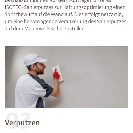
Deshalb bringen wir vor dem Auftragen unseres
ISOTEC-Sanierputzes zur Haftungsoptimierung einen
Spritzbewurf auf die Wand auf. Dies erfolgt netzartig,
um eine hervorragende Verankerung des Sanierputzes
auf dem Mauerwerk sicherzustellen.
03
Verputzen