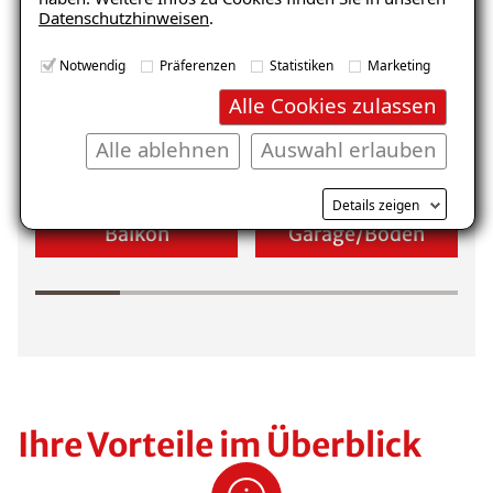
Datenschutzhinweisen
.
Keller
Wohnraum
E-Mail eingeben
Notwendig
Präferenzen
Statistiken
Marketing
Alle Cookies zulassen
Alle ablehnen
Auswahl erlauben
Kostenlosen Ratgeber anfordern
Details zeigen
Balkon
Garage/Boden
Voraussetzung für den Erhalt des kostenfreien
Ratgebers ist die Anmeldung zu unserem Newsletter.
Ihre Vorteile im Überblick