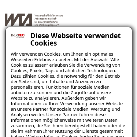
Diese Webseite verwendet
Cookies
Unverbindliche
Wir verwenden Cookies, um Ihnen ein optimales
Webseiten-Erlebnis zu bieten. Mit der Auswahl “Alle
Schadensanalyse erhalten
Cookies zulassen” erlauben Sie die Verwendung von
Cookies, Pixeln, Tags und ähnlichen Technologien.
Dazu zählen Cookies, die notwendig für den Betrieb
der Seite sind, um Inhalte und Anzeigen zu
Wo befindet sich der Schaden?
personalisieren, Funktionen für soziale Medien
anbieten zu können und die Zugriffe auf unsere
Website zu analysieren. Außerdem geben wir
Ratgeber „Sofort-Tipps bei
Informationen zu Ihrer Verwendung unserer Website
Salpeter“
an unsere Partner für soziale Medien, Werbung und
Analysen weiter. Unsere Partner führen diese
– jetzt kostenlos
Informationen möglicherweise mit weiteren Daten
zusammen, die Sie ihnen bereitgestellt haben oder die
herunterladen!
sie im Rahmen Ihrer Nutzung der Dienste gesammelt
haben. Weitere Infos zu Cookies finden Sie in unseren