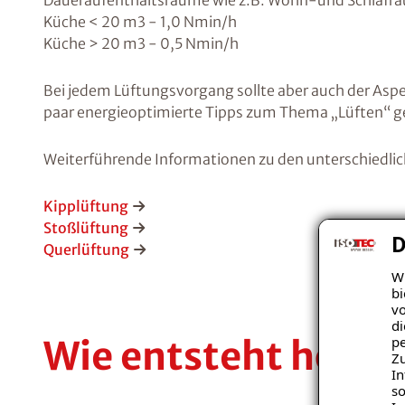
Daueraufenthaltsräume wie z.B. Wohn-und Schlafrä
Küche < 20 m3 - 1,0 Nmin/h
Küche > 20 m3 - 0,5 Nmin/h
Bei jedem Lüftungsvorgang sollte aber auch der Asp
paar energieoptimierte Tipps zum Thema „Lüften“ 
Weiterführende Informationen zu den unterschiedlic
Kipplüftung
Stoßlüftung
D
Querlüftung
Wi
bi
vo
di
pe
Wie entsteht hohe
Zu
In
so