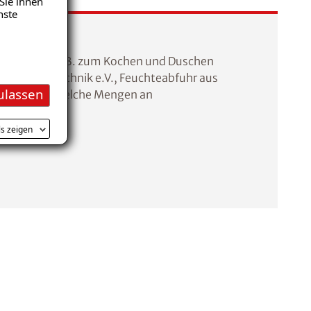
Sie ihnen
nste
umlichkeiten z. B. zum Kochen und Duschen
für Fenstertechnik e.V., Feuchteabfuhr aus
ulassen
eschrieben, welche Mengen an
ls zeigen