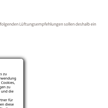
chfolgenden Lüftungsempfehlungen sollen deshalb ein
s zu
Verwendung
 Cookies,
igen zu
 und die
tner für
en diese