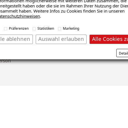
formationen möglicherweise mit weiteren Daten zusammen, die 
reitgestellt haben oder die sie im Rahmen Ihrer Nutzung der Die
sammelt haben. Weitere Infos zu Cookies finden Sie in unseren
atenschutzhinweisen
.
hte ist u. a. der Mensch selbst, indem er atmet und die Rä
Präferenzen
Statistiken
Marketing
ut für Fenstertechnik in Rosenheim (ift Rosenheim, Institut 
lle ablehnen
Auswahl erlauben
Alle Cookies z
Ing. Reinhard Daler) hat in einem Untersuchungsbericht b
bzw. den Menschen produziert werden.
Detai
erson