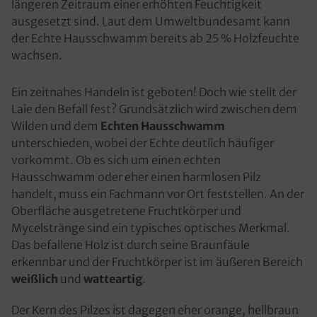
längeren Zeitraum einer erhöhten Feuchtigkeit
ausgesetzt sind. Laut dem Umweltbundesamt kann
der Echte Hausschwamm bereits ab 25 % Holzfeuchte
wachsen.
Ein zeitnahes Handeln ist geboten! Doch wie stellt der
Laie den Befall fest? Grundsätzlich wird zwischen dem
Wilden und dem
Echten Hausschwamm
unterschieden, wobei der Echte deutlich häufiger
vorkommt. Ob es sich um einen echten
Hausschwamm oder eher einen harmlosen Pilz
handelt, muss ein Fachmann vor Ort feststellen. An der
Oberfläche ausgetretene Fruchtkörper und
Mycelstränge sind ein typisches optisches Merkmal.
Das befallene Holz ist durch seine Braunfäule
erkennbar und der Fruchtkörper ist im äußeren Bereich
weißlich
und
watteartig
.
Der Kern des Pilzes ist dagegen eher orange, hellbraun