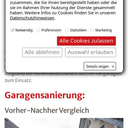
zusammen, die Sie ihnen bereitgestellt haben oder die
sie im Rahmen Ihrer Nutzung der Dienste gesammelt
haben. Weitere Infos zu Cookies finden Sie in unseren
Datenschutzhinweisen
.
Notwendig
Präferenzen
Statistiken
Marketing
ISOTEC-Qualität
Alle Cookies zulassen
Alle ablehnen
Auswahl erlauben
Umfangreich geprüft – unabhängig bestätigt. Die bei
der ISOTEC-Garagensanierung eingesetzten Produkte
sind zertifiziert, diffusionsfähig und kommen
Details zeigen
aufgrund der hohen Belastbarkeit auch in Tiefgaragen
zum Einsatz.
Garagensanierung:
Vorher-Nachher Vergleich