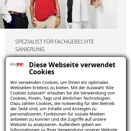
SPEZIALIST FÜR FACHGERECHTE
SANIERUNG
Unsere Qualität
Diese Webseite verwendet
Cookies
Als Spezialist für die fachgerechte Sanierung
Wir verwenden Cookies, um Ihnen ein optimales
von Feuchteschäden haben wir in über 35
Webseiten-Erlebnis zu bieten. Mit der Auswahl “Alle
Jahren mehr als 120.000 erfolgreiche
Cookies zulassen” erlauben Sie die Verwendung von
Sanierungen in der gesamten ISOTEC-
Cookies, Pixeln, Tags und ähnlichen Technologien.
Dazu zählen Cookies, die notwendig für den Betrieb
Gruppe durchgeführt. Alle unsere ISOTEC-
der Seite sind, um Inhalte und Anzeigen zu
Systeme und -Maßnahmen sind jahrelang
personalisieren, Funktionen für soziale Medien
unter realen und praxisnahen Bedingungen
anbieten zu können und die Zugriffe auf unsere
Website zu analysieren. Außerdem geben wir
erprobt und ihre Wirksamkeit durch
Informationen zu Ihrer Verwendung unserer Website