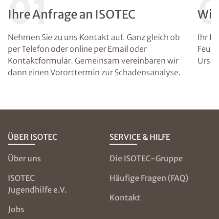
01
Ihre Anfrage an ISOTEC
Wir
Nehmen Sie zu uns Kontakt auf. Ganz gleich ob
Ihr I
per Telefon oder online per Email oder
Feuch
Kontaktformular. Gemeinsam vereinbaren wir
Ursac
dann einen Vororttermin zur Schadensanalyse.
ÜBER ISOTEC
SERVICE & HILFE
Über uns
Die ISOTEC-Gruppe
ISOTEC
Häufige Fragen (FAQ)
Jugendhilfe e.V.
Kontakt
Jobs