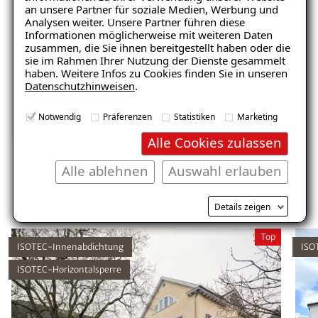
wissenschaftliche Untersuchungen
an unsere Partner für soziale Medien, Werbung und
bestätigt. In Zusammenarbeit mit
Analysen weiter. Unsere Partner führen diese
Informationen möglicherweise mit weiteren Daten
Fachinstitutionen wurden
zusammen, die Sie ihnen bereitgestellt haben oder die
Qualitätsstandards für die Durchführung der
sie im Rahmen Ihrer Nutzung der Dienste gesammelt
Maßnahmen Schritt für Schritt genau
haben. Weitere Infos zu Cookies finden Sie in unseren
Datenschutzhinweisen
.
definiert. Damit stellen wir sicher, dass jede
Sanierung ein Erfolg wird.
Notwendig
Präferenzen
Statistiken
Marketing
Alle Cookies zulassen
Alle ablehnen
Auswahl erlauben
Unsere Referenzen
Details zeigen
Top
ISOTEC-Innenabdichtung
ISO
ISOTEC-Horizontalsperre