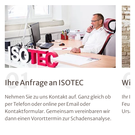
01
Ihre Anfrage an ISOTEC
Wir
Nehmen Sie zu uns Kontakt auf. Ganz gleich ob
Ihr I
per Telefon oder online per Email oder
Feuch
Kontaktformular. Gemeinsam vereinbaren wir
Ursac
dann einen Vororttermin zur Schadensanalyse.