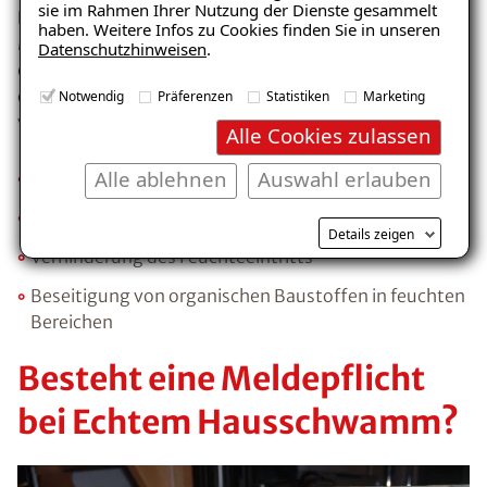
sie im Rahmen Ihrer Nutzung der Dienste gesammelt
Da der Echte Hausschwamm nur bei einem erhöhten
haben. Weitere Infos zu Cookies finden Sie in unseren
Maß an Feuchtigkeit in Gebäuden entsteht, ist es am
Datenschutzhinweisen
.
effektivsten, die
Feuchteursache
zu beseitigen. Um
die Bildung des Echten Hausschwammes zu
Notwendig
Präferenzen
Statistiken
Marketing
verhindern helfen folgende Maßnahmen:
Alle Cookies zulassen
Alle ablehnen
Auswahl erlauben
Ausreichende Trocknung von Wasserschäden
Angemessene Trocknungsphase bei Neubauten
Details zeigen
Verhinderung des Feuchteeintritts
Beseitigung von organischen Baustoffen in feuchten
Bereichen
Besteht eine Meldepflicht
bei Echtem Hausschwamm?