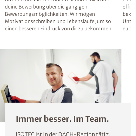
deine Bewerbung über die gängigen
effiz
Bewerbungsmöglichkeiten. Wir mögen
bekom
Motivationsschreiben und Lebensläufe, um so
Unter
einen besseren Eindruck von dir zu bekommen.
euch 
Immer besser. Im Team.
ISOTEC ist in der DACH-Region tätig.