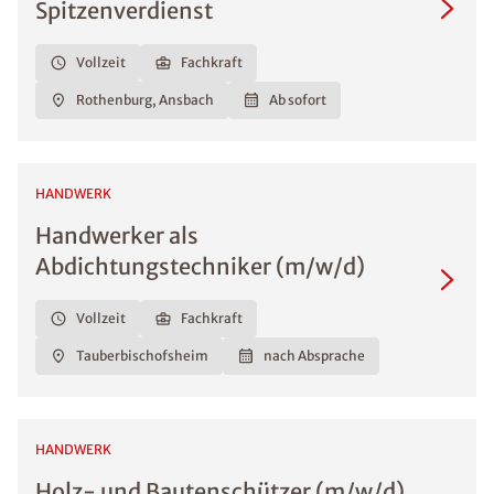
Spitzenverdienst
Vollzeit
Fachkraft
Rothenburg, Ansbach
Ab sofort
HANDWERK
Handwerker als
Abdichtungstechniker (m/w/d)
Vollzeit
Fachkraft
Tauberbischofsheim
nach Absprache
HANDWERK
Holz- und Bautenschützer (m/w/d)