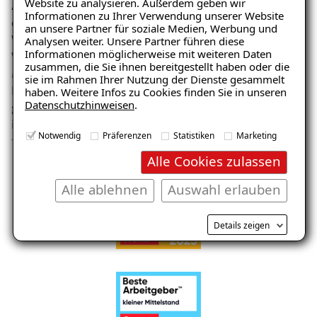
Website zu analysieren. Außerdem geben wir
Abdichtungstechnik Dipl.-Ing. Tremel GmbH zählt zu
Informationen zu Ihrer Verwendung unserer Website
den Siegern der diesjährigen Great Place to Work
an unsere Partner für soziale Medien, Werbung und
Wettbewerbe „Beste Arbeitgeber in Baden-
Analysen weiter. Unsere Partner führen diese
Informationen möglicherweise mit weiteren Daten
Württemberg“ und „Beste Arbeitgeber des kleinen
zusammen, die Sie ihnen bereitgestellt haben oder die
Mittelstandes". Dies wurde vom Forschungs- und
sie im Rahmen Ihrer Nutzung der Dienste gesammelt
Beratungsinstitut Great Place to Work bekannt
haben. Weitere Infos zu Cookies finden Sie in unseren
Datenschutzhinweisen
.
gegeben. Ausgezeichnet wurden Unternehmen, die
ihren Beschäftigten besonders attraktive und
Notwendig
Präferenzen
Statistiken
Marketing
förderliche Arbeitsbedingungen bieten.
Alle Cookies zulassen
Alle ablehnen
Auswahl erlauben
Details zeigen