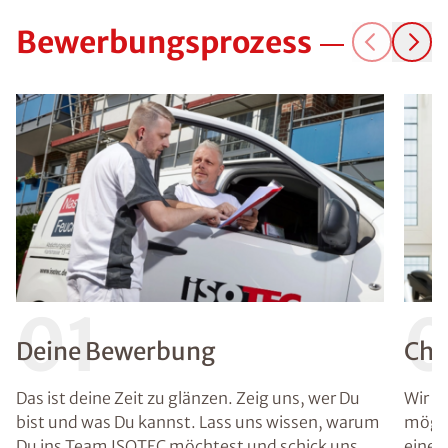
Bewerbungsprozess
01
Deine Bewerbung
Che
Das ist deine Zeit zu glänzen. Zeig uns, wer Du
Wir g
bist und was Du kannst. Lass uns wissen, warum
mögli
Du ins Team ISOTEC möchtest und schick uns
einen 