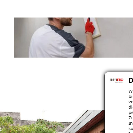
D
Wi
bi
vo
di
pe
Zu
In
so