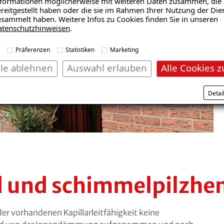
formationen möglicherweise mit weiteren Daten zusammen, die 
reitgestellt haben oder die sie im Rahmen Ihrer Nutzung der Die
UNSERE ZUFRIEDENEN KUNDEN
sammelt haben. Weitere Infos zu Cookies finden Sie in unseren
atenschutzhinweisen
.
Innendämmung
Präferenzen
Statistiken
Marketing
lle ablehnen
Auswahl erlauben
Alle Cookies z
Mehr erfahren
Detai
nd und schimmelpilz
 vorhandenen Kapillarleitfähigkeit keine