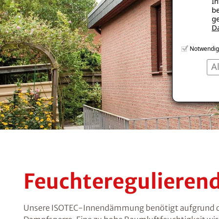
In
be
ge
D
Notwendig
A
Feuchtereguliere
Unsere ISOTEC-Innendämmung benötigt aufgrund der