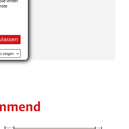
Sie ihnen
nste
ulassen
ls zeigen
hemmend