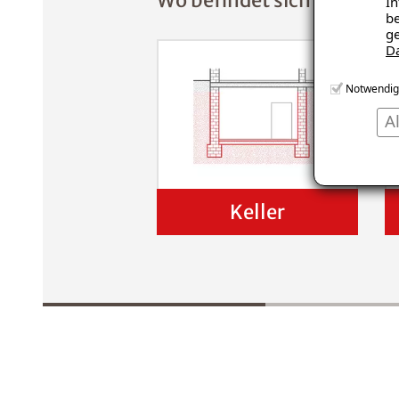
Wo befindet sich der Scha
In
be
ge
D
Notwendig
A
Keller