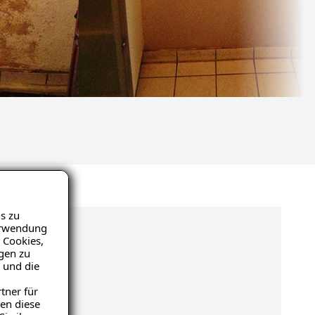
s zu
Verwendung
 Cookies,
igen zu
 und die
tner für
en diese