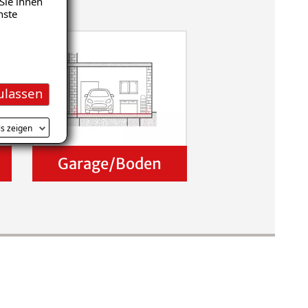
Sie ihnen
nste
ulassen
ls zeigen
Garage/Boden