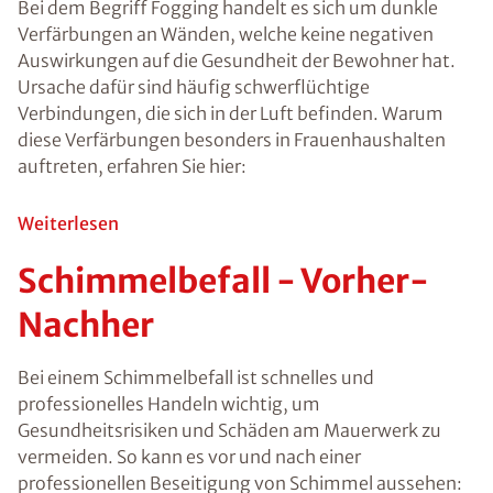
eine allergische
Reaktion
bekommen. Da
sich die Sporen
über die Luft
verteilen ist ein
versteckter
Befall
gefährlich, weil
dieser oft
unentdeckt
bleibt. Wenn Sie
einen
Schimmelbefall
entdecken,
sollten Sie den
Schimmel an
den befallenen