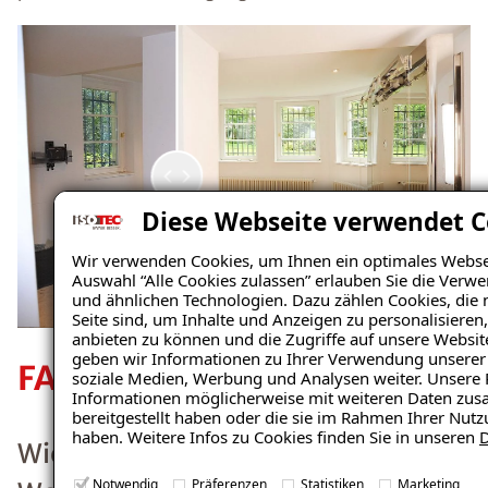
Flächen
entfernen
lassen.
Weiterlesen
Wie
kann ich
Diese Webseite verwendet C
einem
Wir verwenden Cookies, um Ihnen ein optimales Webseit
Auswahl “Alle Cookies zulassen” erlauben Sie die Verw
Schimm
und ähnlichen Technologien. Dazu zählen Cookies, die 
Seite sind, um Inhalte und Anzeigen zu personalisieren
elbefall
anbieten zu können und die Zugriffe auf unsere Websi
geben wir Informationen zu Ihrer Verwendung unserer 
soziale Medien, Werbung und Analysen weiter. Unsere 
vorbeug
Informationen möglicherweise mit weiteren Daten zus
bereitgestellt haben oder die sie im Rahmen Ihrer Nut
en?
haben. Weitere Infos zu Cookies finden Sie in unseren
D
Notwendig
Präferenzen
Statistiken
Marketing