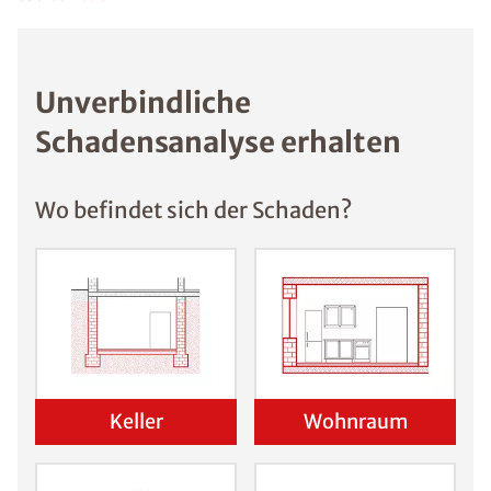
Schimmel
Gesundheitliche
Risiken durch
Schimmel
Schimmelpilz
vermeiden: 5
wichtige Tipps
Schimmel im
Schlafzimmer
Was
sind die
Ursache
n von
Schimm
el?