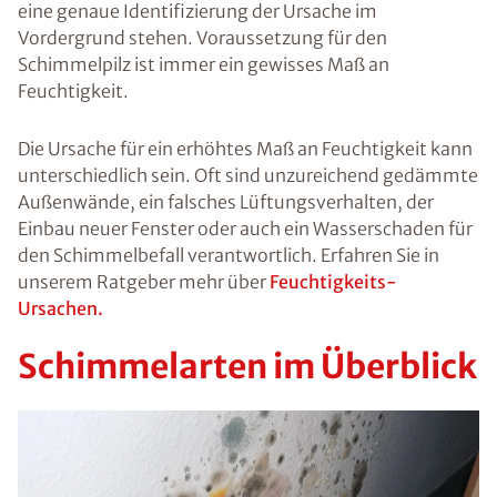
bestimmtes
Maß, besteht
ein
potentielles
Gesundheitsri
siko für die
Bewohner. In
diesem
Ratgeber
finden Sie alle
Informationen
und Tipps rund
um das Thema
Schimmel und
wann Sie
Schimmel
selbst