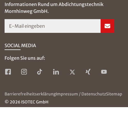
Wohnung
messen. Tipps,
wie Sie richtig
Lüften und
richtig Heizen
und dadurch
Schimmelbildun
g verhindern
können,
erhalten Sie hier.
Weiterlesen
Beseitig
ung von
Schimm
el