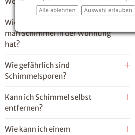
Alle ablehnen
Auswahl erlauben
Mit ein paar
simplen
Maßnahmen
lässt sich ein
Befall von
Schimmel
einfach
vorbeugen.
Besonders in
den kalten
Monaten ist
regelmäßiges
Lüften wichtig,
um die
empfohlene