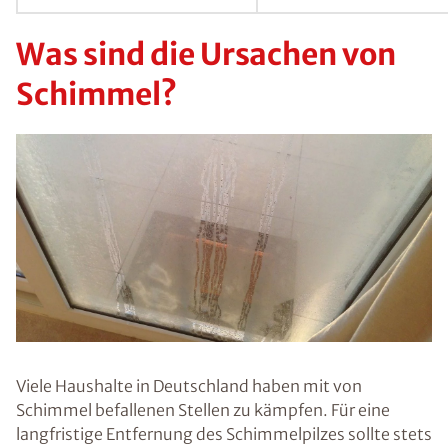
Schimmelpilze
s auch beinahe
überall zu
finden, auch in
Gebäuden und
Wohnräumen
in
Sindelfingen.
In geringen
Mengen sind
sie harmlos –
übersteigt
jedoch die
Konzentration
an
Schimmelpilzs
poren ein