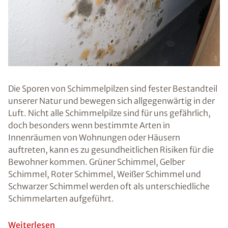
entfernen
können.
Abdichtungstech
nik Mornhinweg
GmbH -
Sindelfingen
Ratgeber
Schimmel
Probleme
Tipps
Schimmel im Bad
Prävention von
Schimmel
Was ist Fogging?
Beseitigung von