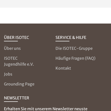
erstes
Anzeichen für
unzureichendes
Lüften sein. An
diesen so
genannten
Wärmebrücken
fließt Wärme
verstärkt ab und
es kommt zur
Auskühlung
dieser Bereiche.
Mit einem
Hygrometer
können Sie die
Luftfeuchtigkeit
in Ihrer