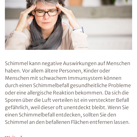
stehen.
Voraussetzung
für den
Schimmelpilz ist
immer ein
gewisses Maß
an Feuchtigkeit.
Die Ursache für
ein erhöhtes
Maß an
Feuchtigkeit
kann
unterschiedlich
sein. Oft sind
unzureichend
gedämmte
Außenwände,