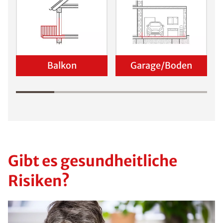
Viele Haushalte
in Deutschland
haben mit von
Schimmel
befallenen
Stellen zu
kämpfen. Für
eine langfristige
Entfernung des
Schimmelpilzes
sollte stets eine
genaue
Identifizierung
der Ursache im
Vordergrund