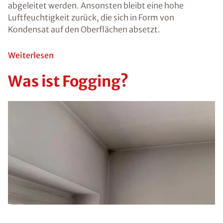
Schimmel kann
negative
Auswirkungen
auf Menschen
haben. Vor
allem ältere
Personen,
Kinder oder
Menschen mit
schwachem
Immunsystem
können durch
einen
Schimmelbefall
gesundheitliche
Probleme oder