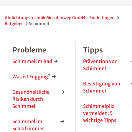
Raum
Sindelf
ingen
Schimmelpilze
begegnen uns
allerorts und
jederzeit, denn
sie sind ein
natürlicher
Bestandteil
unserer
Umwelt.
Darum sind die
Sporen des