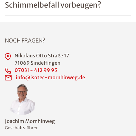
Luftfeuchtigkeit
in der Wohnung
oder Haus bei
50-60%
einzuhalten.
Beispielsweise
sind
"schwitzende
Fenster" ein
erstes
Anzeichen für
ein
unzureichendes
Lüftungsverhalt
en. Auch
feuchte Ecken
an den
Außenwänden
können ein