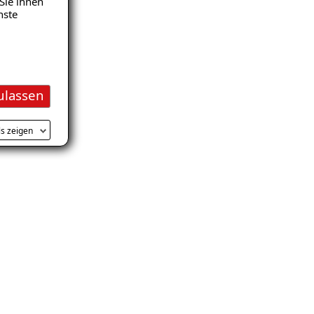
Sie ihnen
nste
V
ulassen
ls zeigen