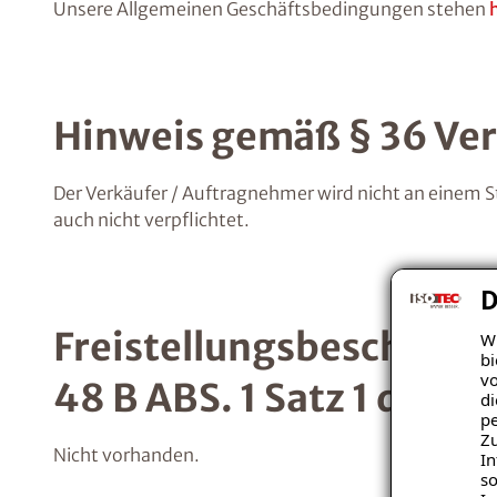
Unsere Allgemeinen Geschäftsbedingungen stehen
Hinweis gemäß § 36 Ver
Der Verkäufer / Auftragnehmer wird nicht an einem S
auch nicht verpflichtet.
D
Freistellungsbescheini
Wi
bi
vo
48 B ABS. 1 Satz 1 des
di
pe
Zu
Nicht vorhanden.
In
so