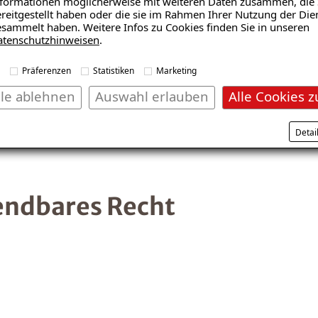
formationen möglicherweise mit weiteren Daten zusammen, die 
reitgestellt haben oder die sie im Rahmen Ihrer Nutzung der Die
sammelt haben. Weitere Infos zu Cookies finden Sie in unseren
atenschutzhinweisen
.
Inhalt nach § 55 ABS. 2 RST
Präferenzen
Statistiken
Marketing
ian Mornhinweg
lle ablehnen
Auswahl erlauben
Alle Cookies z
Detai
endbares Recht