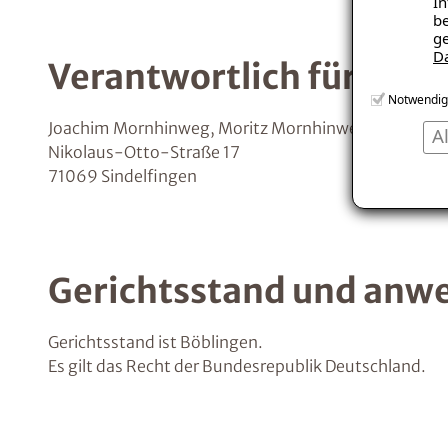
In
be
ge
D
Verantwortlich für den 
Notwendig
Joachim Mornhinweg, Moritz Mornhinweg, Maximil
A
Nikolaus-Otto-Straße 17
71069 Sindelfingen
Gerichtsstand und anw
Gerichtsstand ist Böblingen.
Es gilt das Recht der Bundesrepublik Deutschland.