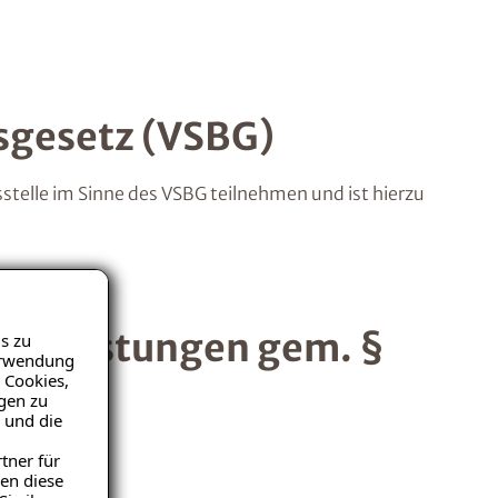
sgesetz (VSBG)
stelle im Sinne des VSBG teilnehmen und ist hierzu
Bauleistungen gem. §
s zu
Verwendung
 Cookies,
igen zu
 und die
tner für
en diese