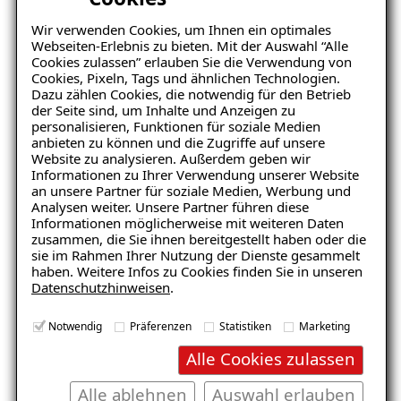
Die optimale Schutzschicht
Wir verwenden Cookies, um Ihnen ein optimales
Balkonabdichtung nach der DIN-Norm 18531
Webseiten-Erlebnis zu bieten. Mit der Auswahl “Alle
Cookies zulassen” erlauben Sie die Verwendung von
Kosten für Balkonsanierung
Cookies, Pixeln, Tags und ähnlichen Technologien.
Dazu zählen Cookies, die notwendig für den Betrieb
Den Balkon richtig reinigen: 5 wichtige Tipps
der Seite sind, um Inhalte und Anzeigen zu
personalisieren, Funktionen für soziale Medien
Drainage
anbieten zu können und die Zugriffe auf unsere
Website zu analysieren. Außerdem geben wir
Drainage Haus
Informationen zu Ihrer Verwendung unserer Website
an unsere Partner für soziale Medien, Werbung und
Drainage Garten
Analysen weiter. Unsere Partner führen diese
Informationen möglicherweise mit weiteren Daten
Drainage im Keller
zusammen, die Sie ihnen bereitgestellt haben oder die
sie im Rahmen Ihrer Nutzung der Dienste gesammelt
Drainage für den Balkon
haben. Weitere Infos zu Cookies finden Sie in unseren
Datenschutzhinweisen
.
Drainage Kosten
Notwendig
Präferenzen
Statistiken
Marketing
Spülschacht
Alle Cookies zulassen
Ringdrainage
Alle ablehnen
Auswahl erlauben
Revisionsschacht