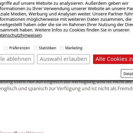
griffe auf unsere Website zu analysieren. Außerdem geben wir
formationen zu Ihrer Verwendung unserer Website an unsere Par
ziale Medien, Werbung und Analysen weiter. Unsere Partner führ
lgemeine Bezeichnung des Webauftritts.
formationen möglicherweise mit weiteren Daten zusammen, die 
reitgestellt haben oder die sie im Rahmen Ihrer Nutzung der Die
sammelt haben. Weitere Infos zu Cookies finden Sie in unseren
atenschutzhinweisen
.
Präferenzen
Statistiken
Marketing
lle ablehnen
Auswahl erlauben
Alle Cookies z
schnitte ausgezeichnet
Detai
sch zur Verfügung und ist nicht als Fremdsprache ausgezeich
lärung steht nur auf Englisch zur Verfügung und ist nicht a
 englisch und spanisch zur Verfügung und ist nicht als Frem