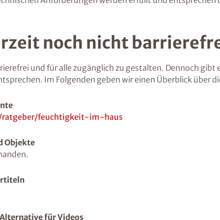
en technischen Anforderungen werden erfüllt und entspreche
rzeit noch nicht barrierefr
ierefrei und für alle zugänglich zu gestalten. Dennoch gibt e
entsprechen. Im Folgenden geben wir einen Überblick über 
ente
/ratgeber/feuchtigkeit-im-haus
nd Objekte
rhanden.
rtiteln
-Alternative für Videos