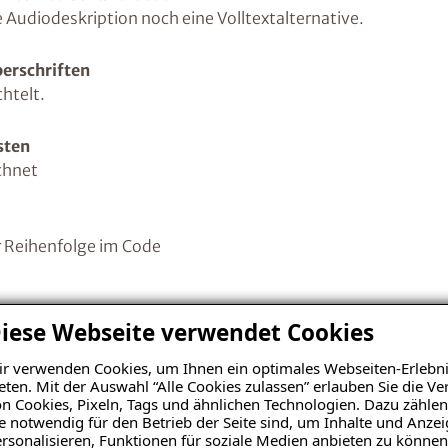
Audiodeskription noch eine Volltextalternative.
berschriften
chtelt.
sten
ichnet
er Reihenfolge im Code
achbetriebssuche
iese Webseite verwendet Cookies
< 768px) z.B
https://www.isotec.de/fachbetriebssuche
r verwenden Cookies, um Ihnen ein optimales Webseiten-Erlebni
eten. Mit der Auswahl “Alle Cookies zulassen” erlauben Sie die 
n Cookies, Pixeln, Tags und ähnlichen Technologien. Dazu zählen
e notwendig für den Betrieb der Seite sind, um Inhalte und Anze
iedenen Navigationen
rsonalisieren, Funktionen für soziale Medien anbieten zu können