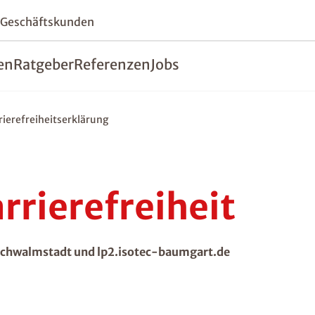
 Geschäftskunden
en
Ratgeber
Referenzen
Jobs
rierefreiheitserklärung
rrierefreiheit
chwalmstadt und lp2.isotec-baumgart.de