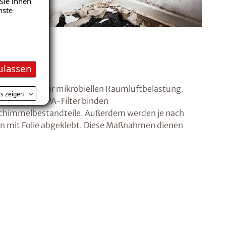
Sie ihnen
nste
en
ulassen
 Reduzierung der mikrobiellen Raumluftbelastung.
ls zeigen
peziellem HEPA-Filter binden
chimmelbestandteile. Außerdem werden je nach
hen mit Folie abgeklebt. Diese Maßnahmen dienen