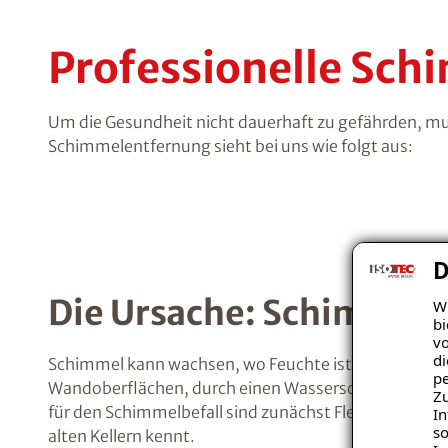
Professionelle Sc
Um die Gesundheit nicht dauerhaft zu gefährden, mu
Schimmelentfernung sieht bei uns wie folgt aus:
D
Die Ursache: Schimmel
Wi
bi
vo
di
Schimmel kann wachsen, wo Feuchte ist. Diese kann 
pe
Wandoberflächen, durch einen Wasserschaden oder 
Zu
für den Schimmelbefall sind zunächst Flecken, verb
In
so
alten Kellern kennt.