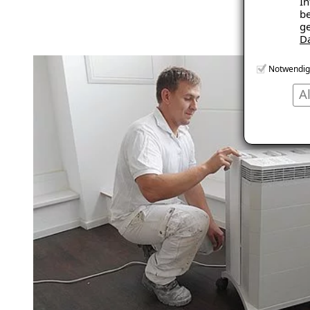
In
be
ge
D
Notwendig
A