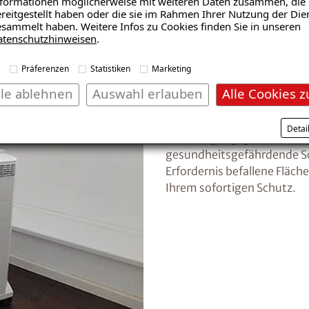
formationen möglicherweise mit weiteren Daten zusammen, die 
reitgestellt haben oder die sie im Rahmen Ihrer Nutzung der Die
sammelt haben. Weitere Infos zu Cookies finden Sie in unseren
atenschutzhinweisen
.
01
Präferenzen
Statistiken
Marketing
Sofortmaßnahm
lle ablehnen
Auswahl erlauben
Alle Cookies z
Wichtig ist eine sofortige
Detai
Luftreinigungsgeräte mit s
gesundheitsgefährdende S
Erfordernis befallene Fläc
Ihrem sofortigen Schutz.