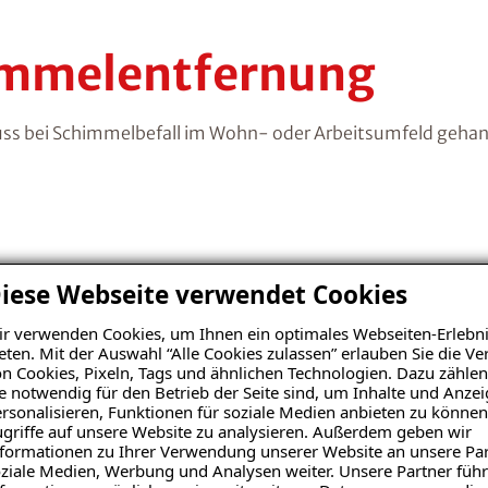
himmelentfernung
ss bei Schimmelbefall im Wohn- oder Arbeitsumfeld gehand
iese Webseite verwendet Cookies
schaden
r verwenden Cookies, um Ihnen ein optimales Webseiten-Erlebni
eten. Mit der Auswahl “Alle Cookies zulassen” erlauben Sie die 
n Cookies, Pixeln, Tags und ähnlichen Technologien. Dazu zählen
e notwendig für den Betrieb der Seite sind, um Inhalte und Anze
z.B. durch Kondensation der Luftfeuchte an kalten
rsonalisieren, Funktionen für soziale Medien anbieten zu können
eine defekte Gebäudeabdichtung entstehen. Typisch
griffe auf unsere Website zu analysieren. Außerdem geben wir
unden mit einem muffigen Geruch, wie man ihn aus
formationen zu Ihrer Verwendung unserer Website an unsere Par
ziale Medien, Werbung und Analysen weiter. Unsere Partner führ