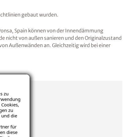
chtlinien gebaut wurden.
a Ponsa, Spain können von der Innendämmung
ade nicht von außen sanieren und den Originalzustand
von Außenwänden an. Gleichzeitig wird bei einer
s zu
Verwendung
 Cookies,
igen zu
 und die
tner für
en diese