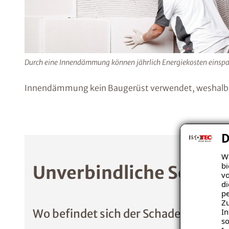
Durch eine Innendämmung können jährlich Energiekosten einspa
Innendämmung kein Baugerüst verwendet, weshalb 
D
Wi
bi
Unverbindliche Schade
vo
di
pe
Zu
In
Wo befindet sich der Schaden?
so