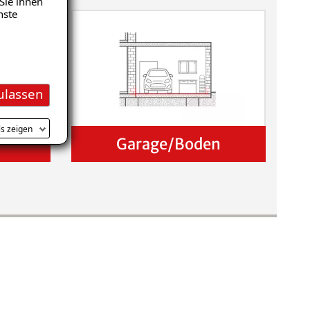
Sie ihnen
nste
ulassen
ls zeigen
Garage/Boden