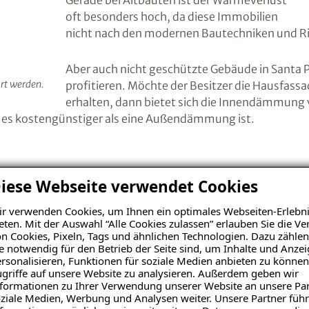
Gerade bei Altbauten ist der Wärmeverlust
oft besonders hoch, da diese Immobilien
nicht nach den modernen Bautechniken und Ri
Aber auch nicht geschützte Gebäude in Sant
rt werden.
profitieren. Möchte der Besitzer die Hausfass
erhalten, dann bietet sich die Innendämmung 
es kostengünstiger als eine Außendämmung ist.
iese Webseite verwendet Cookies
r verwenden Cookies, um Ihnen ein optimales Webseiten-Erlebni
eten. Mit der Auswahl “Alle Cookies zulassen” erlauben Sie die 
nsanalyse erhalten
n Cookies, Pixeln, Tags und ähnlichen Technologien. Dazu zählen
e notwendig für den Betrieb der Seite sind, um Inhalte und Anze
rsonalisieren, Funktionen für soziale Medien anbieten zu können
griffe auf unsere Website zu analysieren. Außerdem geben wir
formationen zu Ihrer Verwendung unserer Website an unsere Par
ziale Medien, Werbung und Analysen weiter. Unsere Partner führ