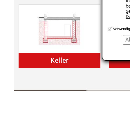
In
be
ge
D
Notwendig
A
Keller