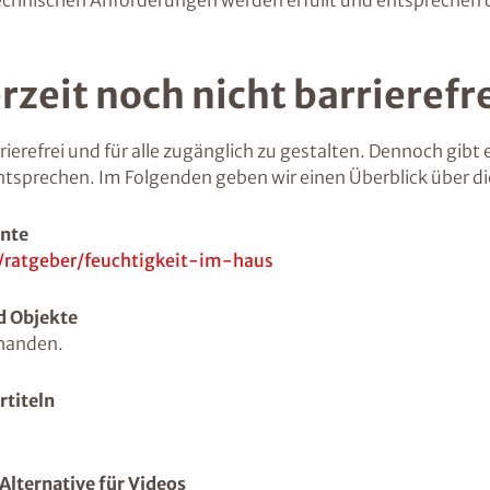
en technischen Anforderungen werden erfüllt und entspreche
rzeit noch nicht barrierefr
ierefrei und für alle zugänglich zu gestalten. Dennoch gibt e
entsprechen. Im Folgenden geben wir einen Überblick über 
ente
/ratgeber/feuchtigkeit-im-haus
nd Objekte
rhanden.
rtiteln
-Alternative für Videos