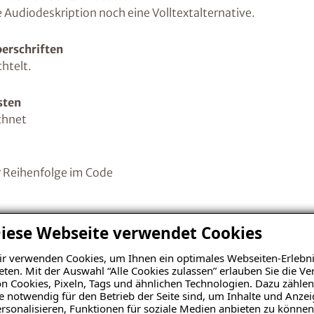
Audiodeskription noch eine Volltextalternative.
berschriften
chtelt.
sten
ichnet
er Reihenfolge im Code
achbetriebssuche
iese Webseite verwendet Cookies
< 768px) z.B
https://www.isotec.de/fachbetriebssuche
r verwenden Cookies, um Ihnen ein optimales Webseiten-Erlebni
eten. Mit der Auswahl “Alle Cookies zulassen” erlauben Sie die 
n Cookies, Pixeln, Tags und ähnlichen Technologien. Dazu zählen
e notwendig für den Betrieb der Seite sind, um Inhalte und Anze
iedenen Navigationen
rsonalisieren, Funktionen für soziale Medien anbieten zu können