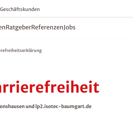
 Geschäftskunden
en
Ratgeber
Referenzen
Jobs
erefreiheitserklärung
rrierefreiheit
onshausen und lp2.isotec-baumgart.de