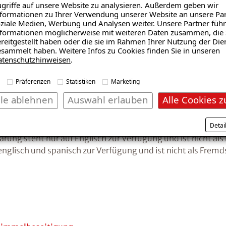
griffe auf unsere Website zu analysieren. Außerdem geben wir
formationen zu Ihrer Verwendung unserer Website an unsere Par
ziale Medien, Werbung und Analysen weiter. Unsere Partner führ
lgemeine Bezeichnung des Webauftritts.
formationen möglicherweise mit weiteren Daten zusammen, die 
reitgestellt haben oder die sie im Rahmen Ihrer Nutzung der Die
sammelt haben. Weitere Infos zu Cookies finden Sie in unseren
atenschutzhinweisen
.
Präferenzen
Statistiken
Marketing
lle ablehnen
Auswahl erlauben
Alle Cookies z
schnitte ausgezeichnet
Detai
sch zur Verfügung und ist nicht als Fremdsprache ausgezeich
lärung steht nur auf Englisch zur Verfügung und ist nicht a
 englisch und spanisch zur Verfügung und ist nicht als Frem