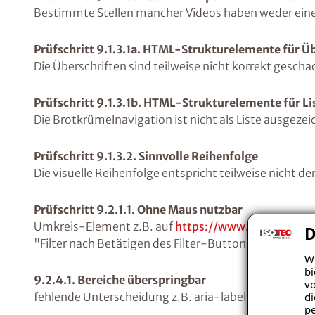
Bestimmte Stellen mancher Videos haben weder eine 
Prüfschritt 9.1.3.1a. HTML-Strukturelemente für Ü
Die Überschriften sind teilweise nicht korrekt gescha
Prüfschritt 9.1.3.1b. HTML-Strukturelemente für Li
Die Brotkrümelnavigation ist nicht als Liste ausgeze
Prüfschritt 9.1.3.2. Sinnvolle Reihenfolge
Die visuelle Reihenfolge entspricht teilweise nicht d
Prüfschritt 9.2.1.1. Ohne Maus nutzbar
Umkreis-Element z.B. auf
https://www.isotec.de/f
D
"Filter nach Betätigen des Filter-Buttons (Viewport 
Wi
bi
9.2.4.1. Bereiche überspringbar
vo
di
fehlende Unterscheidung z.B. aria-label der versch
pe