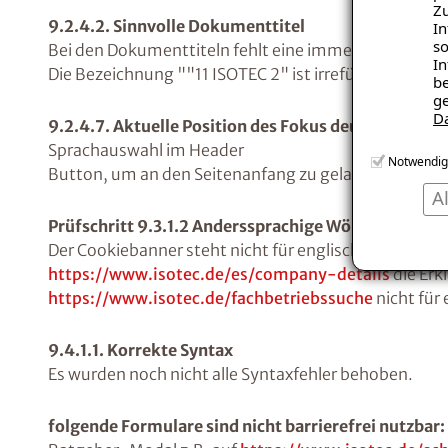
Zu
9.2.4.2. Sinnvolle Dokumenttitel
In
so
Bei den Dokumenttiteln fehlt eine immer gleiche, al
In
Die Bezeichnung ""11 ISOTEC 2" ist irreführend
be
ge
D
9.2.4.7. Aktuelle Position des Fokus deutlich
Sprachauswahl im Header
Notwendig
Button, um an den Seitenanfang zu gelangen
A
Prüfschritt 9.3.1.2 Anderssprachige Wörter und Ab
Der Cookiebanner steht nicht für englisch und spani
https://www.isotec.de/es/company-details
die Erk
https://www.isotec.de/fachbetriebssuche
nicht für
9.4.1.1. Korrekte Syntax
Es wurden noch nicht alle Syntaxfehler behoben.
folgende Formulare sind nicht barrierefrei nutzbar: