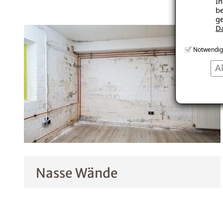
In
be
ge
D
Notwendig
A
Nasse Wände