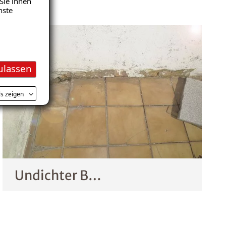
Sie ihnen
nste
ulassen
ls zeigen
Undichter Balkon