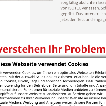
sorgfältig abdichten lass
von ISOTEC verlassen. Sc
geprüft. Das unterstreich
jetzt den Test und engagi
verstehen Ihr Problem
ieten Ihnen erfolgreic
iese Webseite verwendet Cookies
Lösungen.
r verwenden Cookies, um Ihnen ein optimales Webseiten-Erlebni
eten. Mit der Auswahl “Alle Cookies zulassen” erlauben Sie die 
n Cookies, Pixeln, Tags und ähnlichen Technologien. Dazu zählen
e notwendig für den Betrieb der Seite sind, um Inhalte und Anze
Spezialisten im Kampf gegen Feuchte- und Schimmel
rsonalisieren, Funktionen für soziale Medien anbieten zu können
griffe auf unsere Website zu analysieren. Außerdem geben wir
re zuverlässigen Mitarbeiter begleiten Sie von der 
formationen zu Ihrer Verwendung unserer Website an unsere Par
folgreichen Sanierungslösung auf höchstem Qualitäts
ziale Medien, Werbung und Analysen weiter. Unsere Partner führ