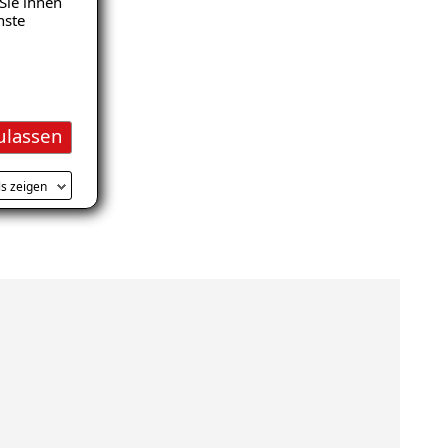
Sie ihnen
nste
ulassen
ls zeigen