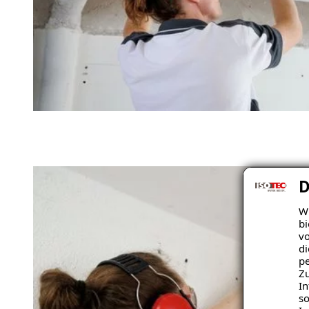
D
Wi
bi
vo
di
pe
Zu
In
so