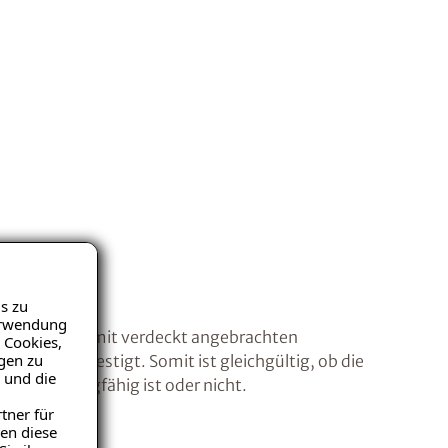
s zu
Verwendung
ämmplatten mit verdeckt angebrachten
 Cookies,
igen zu
nisch befestigt. Somit ist gleichgültig, ob die
 und die
rfläche tragfähig ist oder nicht.
tner für
en diese