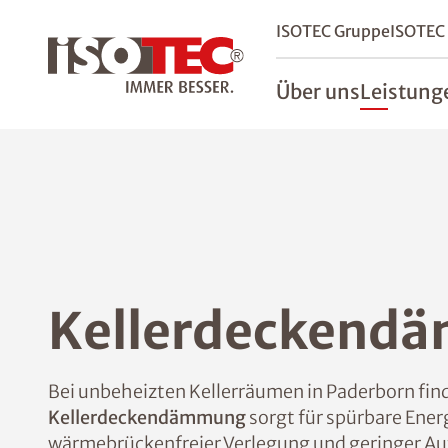
ISOTEC Gruppe
ISOTEC
Über uns
Leistung
Kellerdeckend
Bei unbeheizten Kellerräumen in Paderborn finde
Kellerdeckendämmung
sorgt für spürbare Ene
wärmebrückenfreier Verlegung und geringer Au