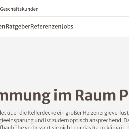
 Geschäftskunden
en
Ratgeber
Referenzen
Jobs
ämmung im Raum P
t über die Kellerdecke ein großer Heizenergieverlust
rgieeinsparung und ist zudem optisch ansprechend.
fbauhöhe verbessert sie nicht nur das Raumklima i