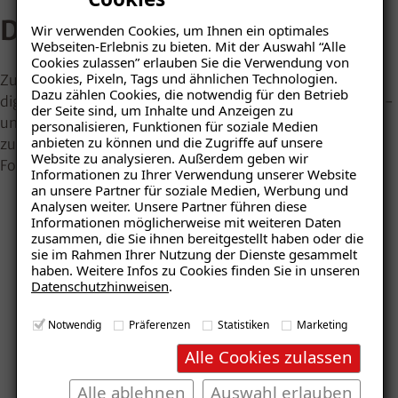
Der ISOTEC-Balkondesigner
Wir verwenden Cookies, um Ihnen ein optimales
Webseiten-Erlebnis zu bieten. Mit der Auswahl “Alle
Cookies zulassen” erlauben Sie die Verwendung von
Cookies, Pixeln, Tags und ähnlichen Technologien.
Zur Vorbereitung einer Balkonsanierung bietet unser
Dazu zählen Cookies, die notwendig für den Betrieb
digitales Planungstool die Möglichkeit, verschiedene Farb-
der Seite sind, um Inhalte und Anzeigen zu
und Strukturvarianten der Balkonoberfläche realitätsnah
personalisieren, Funktionen für soziale Medien
anbieten zu können und die Zugriffe auf unsere
zu visualisieren – auf Wunsch auch mit einem eigenen
Website zu analysieren. Außerdem geben wir
Foto.
Informationen zu Ihrer Verwendung unserer Website
Ratgeber „Balkon & Terrasse“
an unsere Partner für soziale Medien, Werbung und
– jetzt kostenlos
Analysen weiter. Unsere Partner führen diese
Informationen möglicherweise mit weiteren Daten
herunterladen!
zusammen, die Sie ihnen bereitgestellt haben oder die
sie im Rahmen Ihrer Nutzung der Dienste gesammelt
haben. Weitere Infos zu Cookies finden Sie in unseren
Datenschutzhinweisen
.
E-Mail eingeben
Notwendig
Präferenzen
Statistiken
Marketing
Alle Cookies zulassen
Alle ablehnen
Auswahl erlauben