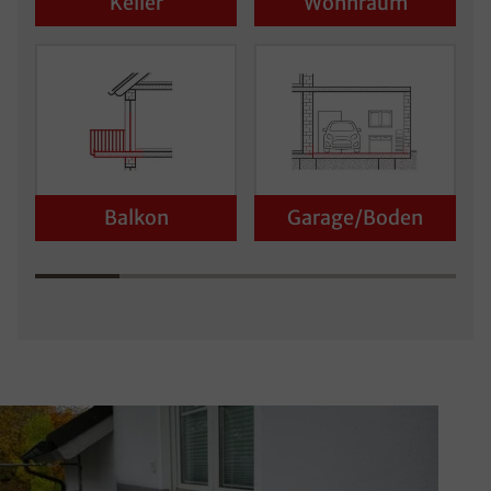
Keller
Wohnraum
Balkon
Garage/Boden