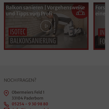
Balkon sanieren | Vorgehensweise
Forsc
und Tipps vom Profi
eine 
NOCH FRAGEN?
Obermeiers Feld 1
33104 Paderborn
05254 - 9 30 98 80