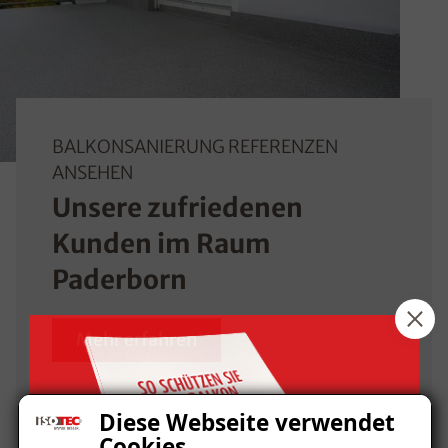
BALKONSANIERUNG REFERENZEN
ANSEHEN
Unsere zufriedenen
Kunden im Raum
Paderborn
Mehr erfahren
Diese Webseite verwendet
Cookies