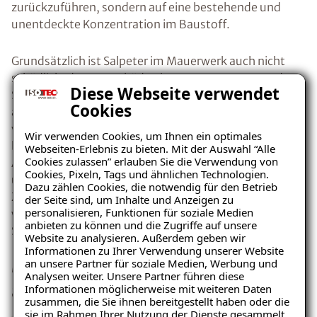
zurückzuführen, sondern auf eine bestehende und
unentdeckte Konzentration im Baustoff.
Grundsätzlich ist Salpeter im Mauerwerk auch nicht
schädlich, denn zu Schäden kommt es erst, wenn der
Diese Webseite verwendet
Salpeter Feuchtigkeit aufnimmt, daraufhin
Cookies
auskristallisiert und sich somit ausdehnt. Die Fähigkeit
von Salpeter Luftfeuchtigkeit aufzunehmen,
Wir verwenden Cookies, um Ihnen ein optimales
bezeichnet man hygroskopische Feuchte. Bei der
Webseiten-Erlebnis zu bieten. Mit der Auswahl “Alle
Cookies zulassen” erlauben Sie die Verwendung von
Auskristallisation vergrößert Salpeter sein Volumen
Cookies, Pixeln, Tags und ähnlichen Technologien.
und lässt somit den
Putz abplatzen
. Der kristalline
Dazu zählen Cookies, die notwendig für den Betrieb
Zustand des Salpeters schlägt sich optisch wie ein
der Seite sind, um Inhalte und Anzeigen zu
personalisieren, Funktionen für soziale Medien
weißer Flaum dar und wird deshalb oft mit
anbieten zu können und die Zugriffe auf unsere
Schimmelpilzen verwechselt.
Website zu analysieren. Außerdem geben wir
Ratgeber „Sofort-Tipps bei
Informationen zu Ihrer Verwendung unserer Website
Mögliche Ursache: Kapillar
Salpeter“
an unsere Partner für soziale Medien, Werbung und
Analysen weiter. Unsere Partner führen diese
– jetzt kostenlos
aufsteigende Feuchtigkeit
Informationen möglicherweise mit weiteren Daten
zusammen, die Sie ihnen bereitgestellt haben oder die
herunterladen!
sie im Rahmen Ihrer Nutzung der Dienste gesammelt