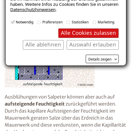
haben. Weitere Infos zu Cookies finden Sie in unseren
Datenschutzhinweisen
.
E-Mail eingeben
Notwendig
Präferenzen
Statistiken
Marketing
Alle Cookies zulassen
Alle ablehnen
Auswahl erlauben
Kostenlosen Ratgeber anfordern
Details zeigen
Voraussetzung für den Erhalt des kostenfreien
Ratgebers ist die Anmeldung zu unserem Newsletter.
Ausblühungen von Salpeter können aber auch auf
aufsteigende Feuchtigkeit
zurückgeführt werden.
Durch das kapillare Aufsteigen der Feuchtigkeit im
Mauerwerk geraten Salze über das Erdreich in das
Mauerwerk und diese verdunsten, wenn die Kapillarität