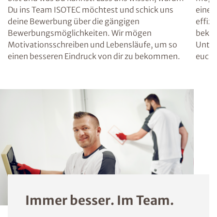
Du ins Team ISOTEC möchtest und schick uns
einen 
deine Bewerbung über die gängigen
effiz
Bewerbungsmöglichkeiten. Wir mögen
bekom
Motivationsschreiben und Lebensläufe, um so
Unter
einen besseren Eindruck von dir zu bekommen.
euch 
Immer besser. Im Team.