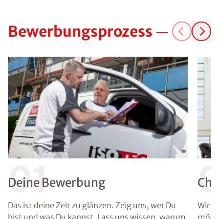
Bewerbungsprozess
01
Deine Bewerbung
Che
Das ist deine Zeit zu glänzen. Zeig uns, wer Du
Wir g
bist und was Du kannst. Lass uns wissen, warum
mögli