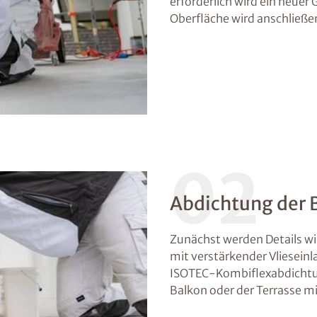
erforderlich wird ein neuer G
Oberfläche wird anschließe
02
Abdichtung der 
Zunächst werden Details wi
mit verstärkender Vlieseinl
ISOTEC-Kombiflexabdichtun
Balkon oder der Terrasse m