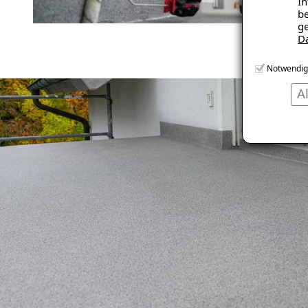
In
be
ge
D
Notwendig
A