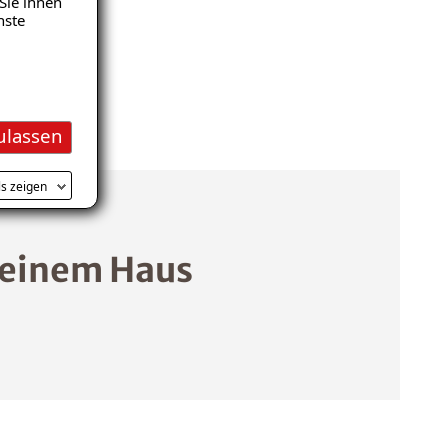
Sie ihnen
nste
ulassen
ls zeigen
 einem Haus