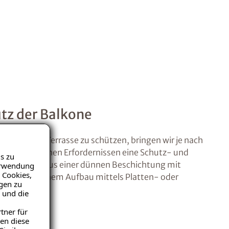
tz der Balkone
n oder die Terrasse zu schützen, bringen wir je nach
ktspezifischen Erfordernissen eine Schutz- und
s zu
n wahlweise aus einer dünnen Beschichtung mit
Verwendung
 Cookies,
belag oder einem Aufbau mittels Platten- oder
igen zu
 und die
tner für
en diese