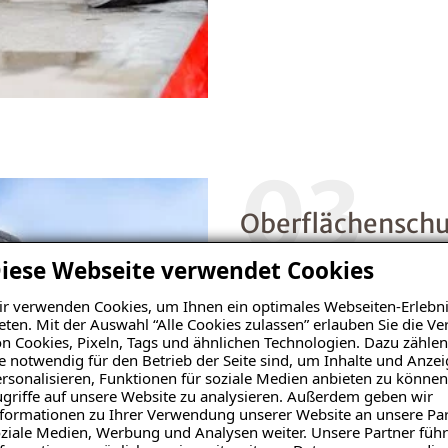
03
Oberflächenschu
iese Webseite verwendet Cookies
Um den abgedichteten Balko
Kundenwunsch und den obje
r verwenden Cookies, um Ihnen ein optimales Webseiten-Erlebni
Nutzschicht auf. Diese kan
eten. Mit der Auswahl “Alle Cookies zulassen” erlauben Sie die 
n Cookies, Pixeln, Tags und ähnlichen Technologien. Dazu zählen
Colorchips, einem Einstreu
e notwendig für den Betrieb der Seite sind, um Inhalte und Anze
Holzbelag erstellt werden.
rsonalisieren, Funktionen für soziale Medien anbieten zu können
griffe auf unsere Website zu analysieren. Außerdem geben wir
formationen zu Ihrer Verwendung unserer Website an unsere Par
ziale Medien, Werbung und Analysen weiter. Unsere Partner führ