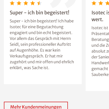
Super - ich bin begeistert!
Isotec 
wert.
Super - ich bin begeistert! Ich habe
Isotec für eine Begutachtung
Isotec is
engagiert und bin echt begeistert.
Präsentat
Vor allem das Gespräch mit Herrn
Beratung
Seidl, sein professioneller Auftritt
und die 
auf Augenhöhe. Es war kein
absolut z
Verkaufsgespräch. Er hat mir
der Sanie
zugehört und mir offen und ehrlich
Handwerk
erklärt, was Sache ist.
gemacht 
Sauberkei
Mehr Kundenmeinungen