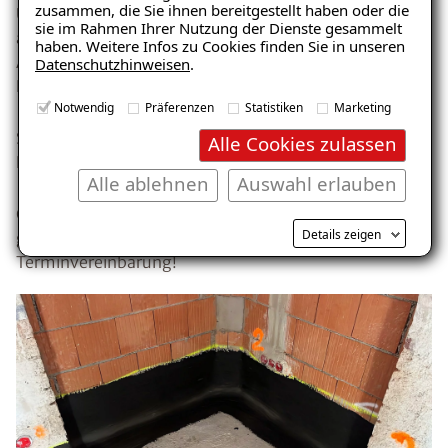
zusammen, die Sie ihnen bereitgestellt haben oder die
herunterladen!
Umsetzung der Maßnahmen und das Resultat wurden
sie im Rahmen Ihrer Nutzung der Dienste gesammelt
als äußerst zufriedenstellend bewertet. „Beratung,
haben. Weitere Infos zu Cookies finden Sie in unseren
Ausführung und Ergebnis stimmten“, fasste der
Datenschutzhinweisen
.
Regensburger Hausherr seine Eindrücke zusammen.
E-Mail eingeben
Notwendig
Präferenzen
Statistiken
Marketing
Sind Sie auf der Suche nach einer professionellen
Alle Cookies zulassen
Lösung für ein vergleichbares Problem?
Alle ablehnen
Auswahl erlauben
Gerne schauen wir uns die Situation vor Ort mit Ihnen
Kostenlosen Ratgeber anfordern
Details zeigen
gemeinsam an – melden Sie sich bei uns für eine
Terminvereinbarung!
Voraussetzung für den Erhalt des kostenfreien
Ratgebers ist die Anmeldung zu unserem Newsletter.