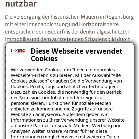
nutzbar
Die Versorgung der historischen Mauern in Regensburg
mit einer Innenabdichtung und Horizontalsperre
entsprachen dem Bedürfnis der denkmalgeschützten
Immobilie und dem auftretenden Schadensbild durch
aufsteigende Feuchtigkeit. Nach Abschluss der
Diese Webseite verwendet
Abdichtung durch den Regensburger ISOTEC-
Cookies
Fachbetrieb konnte die Umgestaltung zur
hochwertigen Gewerbeimmobilie fortgesetzt werden.
Wir verwenden Cookies, um Ihnen ein optimales
Webseiten-Erlebnis zu bieten. Mit der Auswahl “Alle
Der Eigentümer der denkmalgeschützten Immobilie
Cookies zulassen” erlauben Sie die Verwendung von
äußerte sich lobend über die zügige Terminfindung
Cookies, Pixeln, Tags und ähnlichen Technologien.
und kompetente Beratung durch den Regensburger
Dazu zählen Cookies, die notwendig für den Betrieb
der Seite sind, um Inhalte und Anzeigen zu
Fachbetrieb für die Versorgung der feuchten Wände
personalisieren, Funktionen für soziale Medien
mit Innenabdichtung und Horizontalsperre. Die
anbieten zu können und die Zugriffe auf unsere
Ausführung der Arbeiten erfolgte sorgfältig und
Website zu analysieren. Außerdem geben wir
Ratgeber „Sofort-Tipps gegen
Informationen zu Ihrer Verwendung unserer Website
sauber. Die Mitarbeiter wurden als ausgesprochen
Feuchtigkeit“
an unsere Partner für soziale Medien, Werbung und
freundlich, kompetent und umsichtig beschrieben.
Analysen weiter. Unsere Partner führen diese
– jetzt kostenlos
Sowohl die Beratung als auch die praktische
Informationen möglicherweise mit weiteren Daten