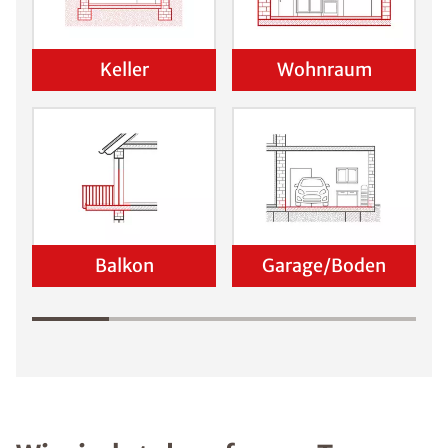
Keller
Wohnraum
Balkon
Garage/Boden