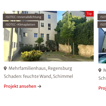
Top
ISOTEC-Innenabdichtung
ISO
ISOTEC-Klimaplatten
ISO
Mehrfamilienhaus, Regensburg
M
Schaden: feuchte Wand, Schimmel
Sch
Projekt ansehen
Pro