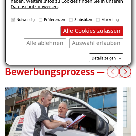
haben. Weitere Infos zu Cookies finden Sie in unseren
sowohl vom Chef als auch untereinander im
Datenschutzhinweisen
.
Team.
Notwendig
Präferenzen
Statistiken
Marketing
Alle Cookies zulassen
Wertschätzung & Respekt
Gemeinschaft & Austausch
Betrieb
Alle ablehnen
Auswahl erlauben
Details zeigen
Bewerbungsprozess