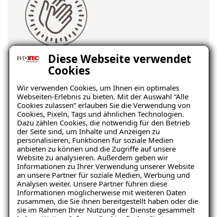
Diese Webseite verwendet
Wertschätzung & Respekt
Cookies
Unser Alltag ist geprägt von gegenseitigem
Wir verwenden Cookies, um Ihnen ein optimales
Respekt und einer Kommunikation auf
Webseiten-Erlebnis zu bieten. Mit der Auswahl “Alle
Augenhöhe. Wir sind stolz auf unsere
Cookies zulassen” erlauben Sie die Verwendung von
Cookies, Pixeln, Tags und ähnlichen Technologien.
Mitarbeiter und Mitarbeiterinnen und auf
Dazu zählen Cookies, die notwendig für den Betrieb
das, was sie jeden Tag auf der Baustelle, im
der Seite sind, um Inhalte und Anzeigen zu
personalisieren, Funktionen für soziale Medien
Büro oder im Vertrieb beim Kunden vor Ort
anbieten zu können und die Zugriffe auf unsere
leisten.
Website zu analysieren. Außerdem geben wir
Informationen zu Ihrer Verwendung unserer Website
an unsere Partner für soziale Medien, Werbung und
Es ist uns wichtig, dass die tollen Leistungen
Analysen weiter. Unsere Partner führen diese
Informationen möglicherweise mit weiteren Daten
unserer Mitarbeiter und Mitarbeiterinnen
zusammen, die Sie ihnen bereitgestellt haben oder die
wertgeschätzt und anerkannt werden -
sie im Rahmen Ihrer Nutzung der Dienste gesammelt