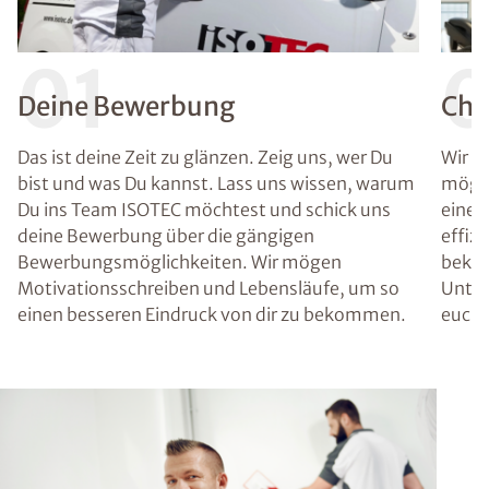
01
Deine Bewerbung
Che
Das ist deine Zeit zu glänzen. Zeig uns, wer Du
Wir g
bist und was Du kannst. Lass uns wissen, warum
mögli
Du ins Team ISOTEC möchtest und schick uns
einen 
deine Bewerbung über die gängigen
effiz
Bewerbungsmöglichkeiten. Wir mögen
bekom
Motivationsschreiben und Lebensläufe, um so
Unter
einen besseren Eindruck von dir zu bekommen.
euch 