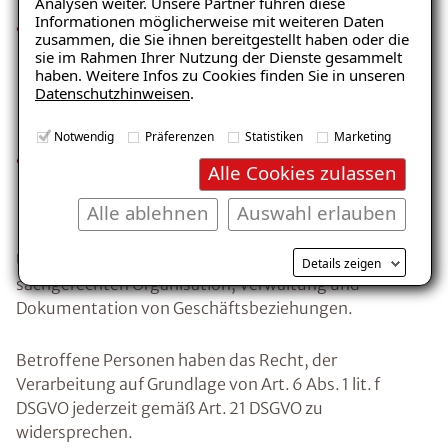
Analysen weiter. Unsere Partner führen diese
Informationen möglicherweise mit weiteren Daten
vertriebs‑ und projektbezogene
zusammen, die Sie ihnen bereitgestellt haben oder die
Zusatzinformationen (z. B. Kommunikations‑ und
sie im Rahmen Ihrer Nutzung der Dienste gesammelt
haben. Weitere Infos zu Cookies finden Sie in unseren
Entscheidungsstil, projektbezogene Präferenzen
Datenschutzhinweisen
.
sowie vertriebsrelevante Zusatzinformationen),
jeweils mit unmittelbarem geschäftlichem Bezug,
Notwendig
Präferenzen
Statistiken
Marketing
technische Nutzungs‑ und Protokolldaten bei der
Alle Cookies zulassen
Nutzung unserer IT‑ und Kommunikationssysteme
(z. B. Meeting‑IDs, IP‑Adressen).
Alle ablehnen
Auswahl erlauben
Unser berechtigtes Interesse liegt in der
Details zeigen
sachgerechten Organisation, Verwaltung und
Dokumentation von Geschäftsbeziehungen.
Betroffene Personen haben das Recht, der
Verarbeitung auf Grundlage von Art. 6 Abs. 1 lit. f
DSGVO jederzeit gemäß Art. 21 DSGVO zu
widersprechen.