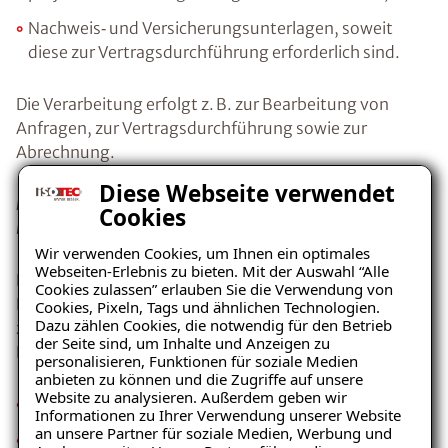
Nachweis‑ und Versicherungsunterlagen, soweit
diese zur Vertragsdurchführung erforderlich sind.
Die Verarbeitung erfolgt z. B. zur Bearbeitung von
Anfragen, zur Vertragsdurchführung sowie zur
Abrechnung.
Diese Webseite verwendet
b) Pflege von Geschäftsbeziehungen (Art. 6 Abs. 1 lit. f
Cookies
DSGVO)
Wir verwenden Cookies, um Ihnen ein optimales
Webseiten-Erlebnis zu bieten. Mit der Auswahl “Alle
Darüber hinaus verarbeiten wir personenbezogene
Cookies zulassen” erlauben Sie die Verwendung von
Daten zur Pflege bestehender Geschäftsbeziehungen,
Cookies, Pixeln, Tags und ähnlichen Technologien.
Dazu zählen Cookies, die notwendig für den Betrieb
zur internen Organisation sowie zur effizienten
der Seite sind, um Inhalte und Anzeigen zu
Kommunikation, insbesondere:
personalisieren, Funktionen für soziale Medien
anbieten zu können und die Zugriffe auf unsere
Website zu analysieren. Außerdem geben wir
geschäftliche Kontaktdaten,
Informationen zu Ihrer Verwendung unserer Website
an unsere Partner für soziale Medien, Werbung und
Kommunikations‑ und Korrespondenzdaten,