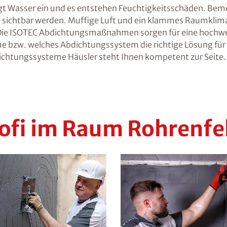
ngt Wasser ein und es entstehen Feuchtigkeitsschäden. Beme
 sichtbar werden. Muffige Luft und ein klammes Raumklima si
h. Die ISOTEC Abdichtungsmaßnahmen sorgen für eine hochwe
bzw. welches Abdichtungssystem die richtige Lösung für Ih
ichtungssysteme Häusler steht Ihnen kompetent zur Seite. 
ofi im Raum Rohrenfe