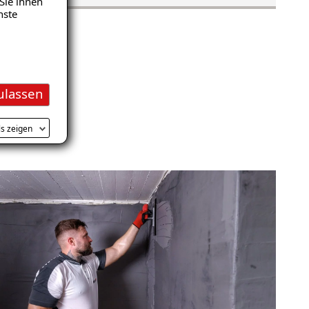
Sie ihnen
nste
ulassen
ls zeigen