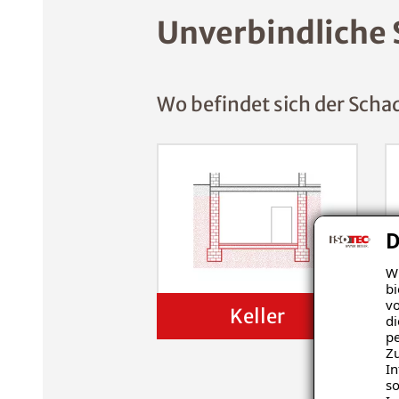
Unverbindliche 
Wo befindet sich der Scha
D
Wi
bi
vo
Keller
di
pe
Zu
In
so