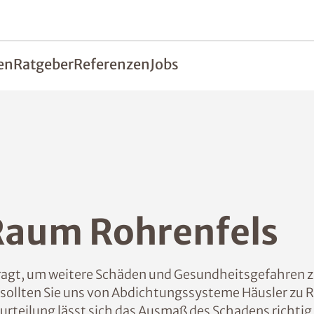
en
Ratgeber
Referenzen
Jobs
Raum Rohrenfels
fragt, um weitere Schäden und Gesundheitsgefahren z
sollten Sie uns von Abdichtungssysteme Häusler zu Ra
teilung lässt sich das Ausmaß des Schadens richtig