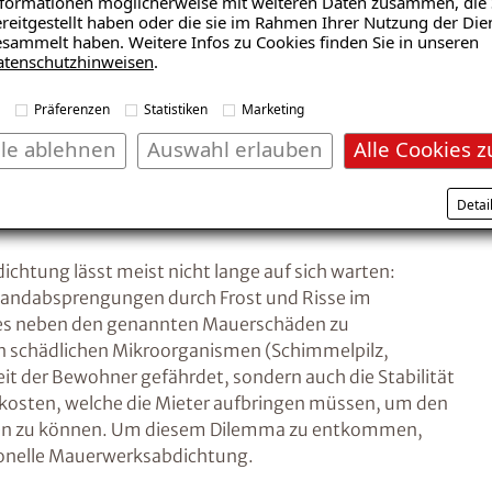
formationen möglicherweise mit weiteren Daten zusammen, die 
reitgestellt haben oder die sie im Rahmen Ihrer Nutzung der Die
sammelt haben. Weitere Infos zu Cookies finden Sie in unseren
atenschutzhinweisen
.
Präferenzen
Statistiken
Marketing
lle ablehnen
Auswahl erlauben
Alle Cookies z
steme die funktionieren
Detai
chtung lässt meist nicht lange auf sich warten:
ndabsprengungen durch Frost und Risse im
 es neben den genannten Mauerschäden zu
n schädlichen Mikroorganismen (Schimmelpilz,
eit der Bewohner gefährdet, sondern auch die Stabilität
zkosten, welche die Mieter aufbringen müssen, um den
hen zu können. Um diesem Dilemma zu entkommen,
sionelle Mauerwerksabdichtung.