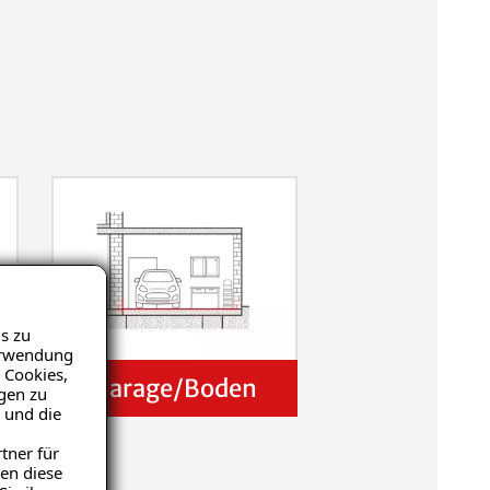
s zu
Verwendung
 Cookies,
Garage/Boden
igen zu
 und die
tner für
en diese