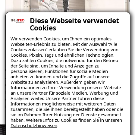
Diese Webseite verwendet
Cookies
Wir verwenden Cookies, um Ihnen ein optimales
Webseiten-Erlebnis zu bieten. Mit der Auswahl “Alle
Cookies zulassen” erlauben Sie die Verwendung von
Defekte Bodenbeschichtung
Cookies, Pixeln, Tags und ähnlichen Technologien.
Dazu zählen Cookies, die notwendig für den Betrieb
der Seite sind, um Inhalte und Anzeigen zu
Garagenböden sind großen Beanspruchungen
personalisieren, Funktionen für soziale Medien
anbieten zu können und die Zugriffe auf unsere
ausgesetzt. Dadurch kann es zu Fehlstellen im Belag
Website zu analysieren. Außerdem geben wir
oder der ggf. vorhandenen Beschichtung kommen. Je
Informationen zu Ihrer Verwendung unserer Website
nach Untergrundbeschaffenheit und
an unsere Partner für soziale Medien, Werbung und
Analysen weiter. Unsere Partner führen diese
objektspezifischen Begebenheiten ist es möglich eine
Informationen möglicherweise mit weiteren Daten
neue Bodenbeschichtung aufzutragen.
zusammen, die Sie ihnen bereitgestellt haben oder die
sie im Rahmen Ihrer Nutzung der Dienste gesammelt
haben. Weitere Infos zu Cookies finden Sie in unseren
Datenschutzhinweisen
.