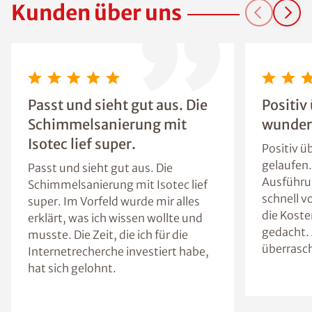
Kunden über uns
Passt und sieht gut aus. Die
Positiv
Schimmelsanierung mit
wunder
Isotec lief super.
Positiv ü
gelaufen
Passt und sieht gut aus. Die
Ausführun
Schimmelsanierung mit Isotec lief
schnell 
super. Im Vorfeld wurde mir alles
die Koste
erklärt, was ich wissen wollte und
gedacht. 
musste. Die Zeit, die ich für die
überrasch
Internetrecherche investiert habe,
hat sich gelohnt.