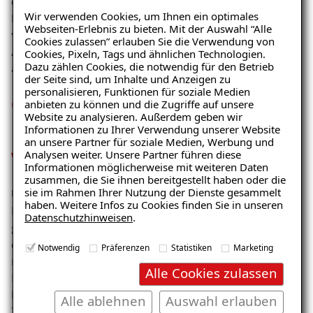
der vorhandenen Kapillarleitfähigkeit keine
Wir verwenden Cookies, um Ihnen ein optimales
Dampfsperre. Eine zu hohe Raumluftfeuchtigkeit wird
Webseiten-Erlebnis zu bieten. Mit der Auswahl “Alle
von der Innendämmung aufgenommen und nach
Cookies zulassen” erlauben Sie die Verwendung von
Absinken der Raumluftfeuchte wieder in die Raumluft
Cookies, Pixeln, Tags und ähnlichen Technologien.
Dazu zählen Cookies, die notwendig für den Betrieb
abgegeben.
der Seite sind, um Inhalte und Anzeigen zu
personalisieren, Funktionen für soziale Medien
Gedämmte Wände
anbieten zu können und die Zugriffe auf unsere
Website zu analysieren. Außerdem geben wir
beeinflussen positiv unser
Informationen zu Ihrer Verwendung unserer Website
an unsere Partner für soziale Medien, Werbung und
Wohlbefinden
Analysen weiter. Unsere Partner führen diese
Informationen möglicherweise mit weiteren Daten
zusammen, die Sie ihnen bereitgestellt haben oder die
sie im Rahmen Ihrer Nutzung der Dienste gesammelt
Ungedämmte Wände stören nicht nur das
haben. Weitere Infos zu Cookies finden Sie in unseren
Behaglichkeitsgefühl, sondern sorgen für eine
Datenschutzhinweisen
.
geringere Raum- und Wandoberflächentemperatur,
durch die Schimmelbildung begünstigt wird. Eine
Notwendig
Präferenzen
Statistiken
Marketing
nachträgliche Dämmung mit unserer ISOTEC-
Alle Cookies zulassen
Innendämmung sorgt für ein angenehmes
Raumklima, beugt Schimmelbildung vor und hält die
Alle ablehnen
Auswahl erlauben
Temperatur in den gedämmten Räumen.