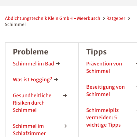
Raum
Meerb
usch
Schimmelpilze
begegnen uns
allerorts und
jederzeit, denn
sie sind ein
natürlicher
Bestandteil
unserer
Umwelt.
Darum sind die
Sporen des