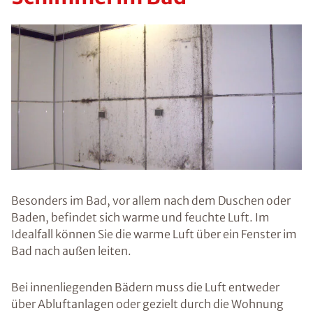
Gibt es
gesund
heitlich
e
Risiken?