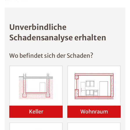
Schimmel
Schimmelpilz
vermeiden: 5
wichtige Tipps
Schimmel im
Schlafzimmer
Was
sind die
Ursache
n von
Schimm
el?