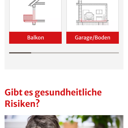
Viele Haushalte
in Deutschland
haben mit von
Schimmel
befallenen
Stellen zu
kämpfen. Für
eine langfristige
Entfernung des
Schimmelpilzes
sollte stets eine
genaue
Identifizierung
der Ursache im
Vordergrund
stehen.
Voraussetzung