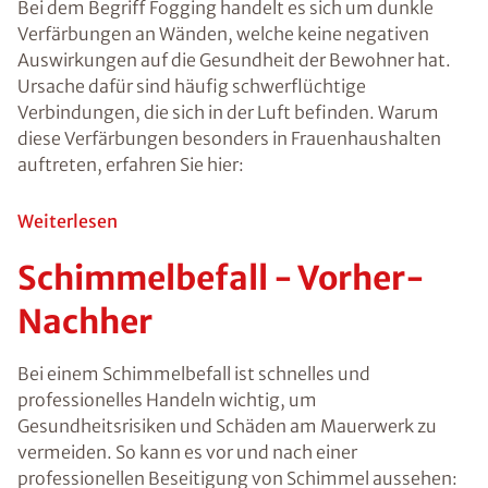
bekommen. Da
sich die Sporen
über die Luft
verteilen ist ein
versteckter
Befall
gefährlich, weil
dieser oft
unentdeckt
bleibt. Wenn Sie
einen
Schimmelbefall
entdecken,
sollten Sie den
Schimmel an
den befallenen
Flächen
entfernen