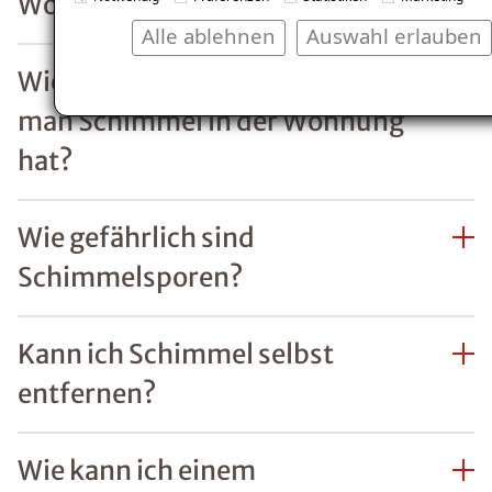
Alle ablehnen
Auswahl erlauben
Mit ein paar
simplen
Maßnahmen
lässt sich ein
Befall von
Schimmel
einfach
vorbeugen.
Besonders in
den kalten
Monaten ist
regelmäßiges
Lüften wichtig,
um die
empfohlene
Luftfeuchtigkeit
in der Wohnung