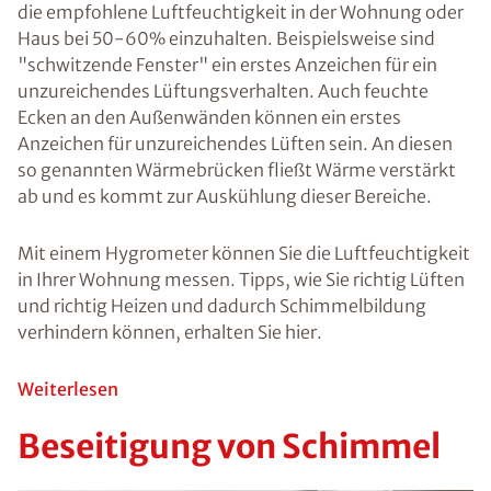
Überblic
k
Die Sporen von
Schimmelpilzen
sind fester
Bestandteil
unserer Natur
und bewegen
sich
allgegenwärtig
in der Luft. Nicht
alle
Schimmelpilze