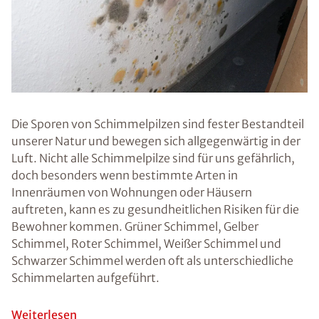
können.
Abdichtungstec
hnik Klein GmbH
- Meerbusch
Ratgeber
Schimmel
Probleme
Tipps
Schimmel im Bad
Prävention von
Schimmel
Was ist Fogging?
Beseitigung von
Schimmel
Gesundheitliche
Risiken durch