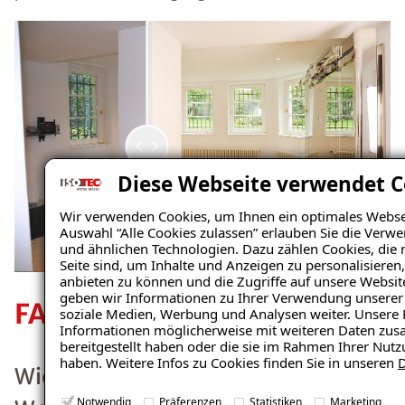
lassen.
Weiterlesen
Wie
kann ich
einem
Diese Webseite verwendet C
Schimm
Wir verwenden Cookies, um Ihnen ein optimales Webseit
Auswahl “Alle Cookies zulassen” erlauben Sie die Verw
elbefall
und ähnlichen Technologien. Dazu zählen Cookies, die 
Seite sind, um Inhalte und Anzeigen zu personalisieren
vorbeug
anbieten zu können und die Zugriffe auf unsere Websi
geben wir Informationen zu Ihrer Verwendung unserer 
en?
soziale Medien, Werbung und Analysen weiter. Unsere 
Informationen möglicherweise mit weiteren Daten zus
bereitgestellt haben oder die sie im Rahmen Ihrer Nut
haben. Weitere Infos zu Cookies finden Sie in unseren
D
Notwendig
Präferenzen
Statistiken
Marketing