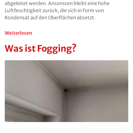
Schimmel kann
negative
Auswirkungen
auf Menschen
haben. Vor
allem ältere
Personen,
Kinder oder
Menschen mit
schwachem
Immunsystem
können durch
einen
Schimmelbefall
gesundheitliche
Probleme oder
eine allergische
Reaktion