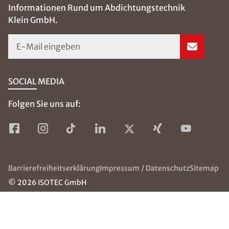
wie Sie richtig
Lüften und
richtig Heizen
und dadurch
Schimmelbildun
g verhindern
können,
erhalten Sie hier.
Weiterlesen
Beseitig
ung von
Schimm
el