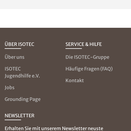
unzureichendes
Lüften sein. An
diesen so
genannten
Wärmebrücken
fließt Wärme
verstärkt ab und
es kommt zur
Auskühlung
dieser Bereiche.
Mit einem
Hygrometer
können Sie die
Luftfeuchtigkeit
in Ihrer
Wohnung
messen. Tipps,