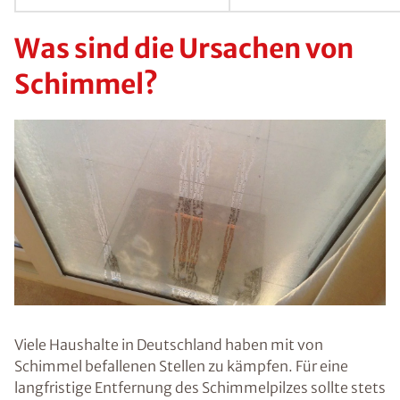
Schimmelpilze
s auch beinahe
überall zu
finden, auch in
Gebäuden und
Wohnräumen
in Meerbusch.
In geringen
Mengen sind
sie harmlos –
übersteigt
jedoch die
Konzentration
an
Schimmelpilzs
poren ein
bestimmtes