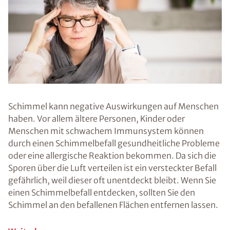
für den
Schimmelpilz ist
immer ein
gewisses Maß
an Feuchtigkeit.
Die Ursache für
ein erhöhtes
Maß an
Feuchtigkeit
kann
unterschiedlich
sein. Oft sind
unzureichend
gedämmte
Außenwände,
ein falsches
Lüftungsverhalt