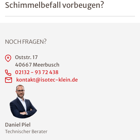
oder Haus bei
50-60%
einzuhalten.
Beispielsweise
sind
"schwitzende
Fenster" ein
erstes
Anzeichen für
ein
unzureichendes
Lüftungsverhalt
en. Auch
feuchte Ecken
an den
Außenwänden
können ein
erstes
Anzeichen für