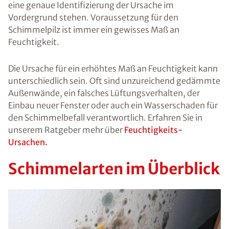
Maß, besteht
ein
potentielles
Gesundheitsri
siko für die
Bewohner. In
diesem
Ratgeber
finden Sie alle
Informationen
und Tipps rund
um das Thema
Schimmel und
wann Sie
Schimmel
selbst
entfernen