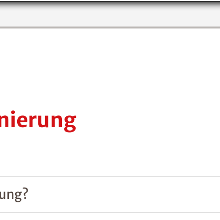
nierung
rung?