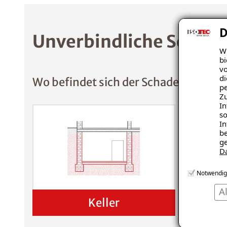
D
Unverbindliche Schade
Wi
bi
vo
di
Wo befindet sich der Schaden?
pe
Zu
In
so
In
be
ge
D
Notwendig
A
Keller