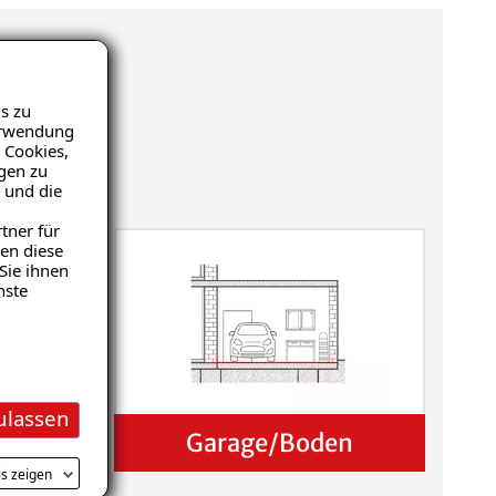
s zu
Verwendung
 Cookies,
igen zu
 und die
tner für
en diese
Sie ihnen
nste
ulassen
Garage/Boden
ls zeigen