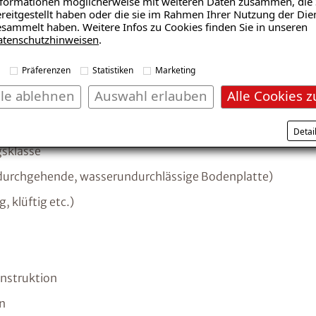
formationen möglicherweise mit weiteren Daten zusammen, die 
reitgestellt haben oder die sie im Rahmen Ihrer Nutzung der Die
sammelt haben. Weitere Infos zu Cookies finden Sie in unseren
Mit Analysetechnik und strukturierten Checklisten klär
atenschutzhinweisen
.
Sachverhalte und identifizieren die Feuchteursachen:
Präferenzen
Statistiken
Marketing
lle ablehnen
Auswahl erlauben
Alle Cookies z
Detai
gsklasse
durchgehende, wasserundurchlässige Bodenplatte)
 klüftig etc.)
struktion
n