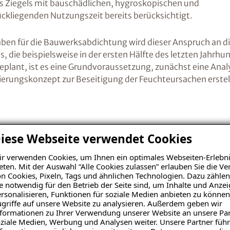
 Ziegels mit bauschädlichen, hygroskopischen und
ckliegenden Nutzungszeit bereits berücksichtigt.
en für die Bauwerksabdichtung wird dieser Anspruch an di
s, die beispielsweise in der ersten Hälfte des letzten Jahr
ant, ist es eine Grundvoraussetzung, zunächst eine Analy
nierungskonzept zur Beseitigung der Feuchteursachen erste
 der Ursache
iese Webseite verwendet Cookies
r verwenden Cookies, um Ihnen ein optimales Webseiten-Erlebni
eten. Mit der Auswahl “Alle Cookies zulassen” erlauben Sie die 
Die Bauzustandsanalyse ermöglicht es uns, die Gründe
n Cookies, Pixeln, Tags und ähnlichen Technologien. Dazu zählen
Bausubstanz zu klären. Denn eine Durchfeuchtung des 
e notwendig für den Betrieb der Seite sind, um Inhalte und Anze
Kombination mehrerer Feuchteursachen haben. Das A u
rsonalisieren, Funktionen für soziale Medien anbieten zu können
griffe auf unsere Website zu analysieren. Außerdem geben wir
Feuchteschäden ist eine möglichst exakte Bauzustands
formationen zu Ihrer Verwendung unserer Website an unsere Par
genug betont werden. Fehler, die in diesem frühen St
ziale Medien, Werbung und Analysen weiter. Unsere Partner führ
kostenintensiv aufgeholt werden.