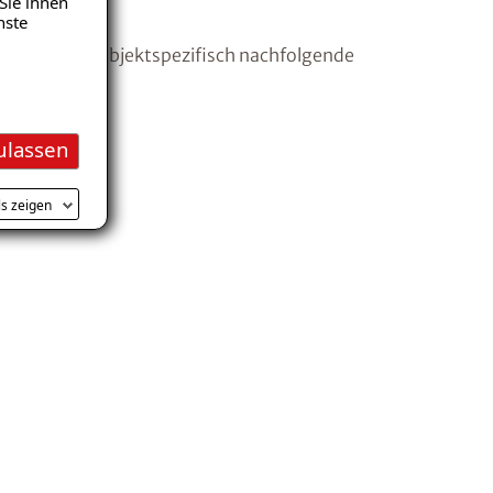
Sie ihnen
nste
en wir dabei objektspezifisch nachfolgende
ulassen
ls zeigen