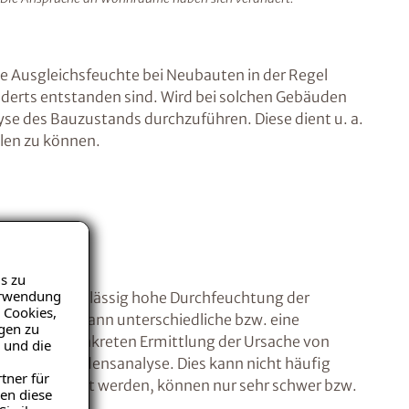
e Ausgleichsfeuchte bei Neubauten in der Regel
hunderts entstanden sind. Wird bei solchen Gebäuden
se des Bauzustands durchzuführen. Diese dient u. a.
llen zu können.
s zu
Verwendung
 für eine unzulässig hohe Durchfeuchtung der
 Cookies,
Baustoffes kann unterschiedliche bzw. eine
igen zu
nd O zur konkreten Ermittlung der Ursache von
 und die
- bzw. Schadensanalyse. Dies kann nicht häufig
tner für
adium gemacht werden, können nur sehr schwer bzw.
en diese