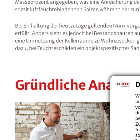
Masseprozent angegeben, was eine Anreicherung des
somit luftfeuchtebindenden Salzen während der zurü
Bei Einhaltung der heutzutage geltenden Normvorgab
erfüllt. Anders sieht es jedoch bei Bestandsbauten au
eine Umnutzung der Kellerräume zu Wohnzwecken gepl
dazu, bei Feuchteschäden ein objektspezifisches Sa
Gründliche Analyse
D
Wi
bi
vo
di
pe
Zu
In
so