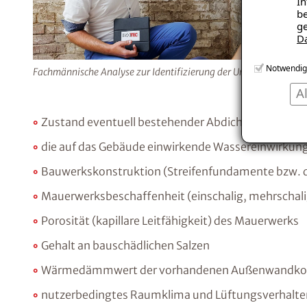
In
be
ge
D
Notwendig
Fachmännische Analyse zur Identifizierung der Ursache.
A
Zustand eventuell bestehender Abdichtungen
die auf das Gebäude einwirkende Wassereinwirkun
Bauwerkskonstruktion (Streifenfundamente bzw. 
Mauerwerksbeschaffenheit (einschalig, mehrschalig,
Porosität (kapillare Leitfähigkeit) des Mauerwerks
Gehalt an bauschädlichen Salzen
Wärmedämmwert der vorhandenen Außenwandkon
nutzerbedingtes Raumklima und Lüftungsverhalte