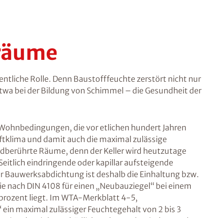
räume
ntliche Rolle. Denn Baustofffeuchte zerstört nicht nur
twa bei der Bildung von Schimmel – die Gesundheit der
ohnbedingungen, die vor etlichen hundert Jahren
ftklima und damit auch die maximal zulässige
 erdberührte Räume, denn der Keller wird heutzutage
itlich eindringende oder kapillar aufsteigende
ner Bauwerksabdichtung ist deshalb die Einhaltung bzw.
ie nach DIN 4108 für einen „Neubauziegel“ bei einem
prozent liegt. Im WTA-Merkblatt 4-5,
ein maximal zulässiger Feuchtegehalt von 2 bis 3