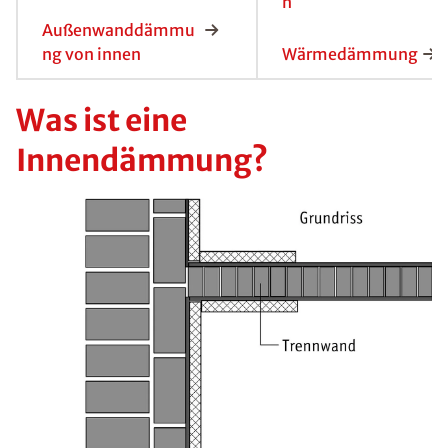
n
Außenwanddämmu
ng von innen
Wärmedämmung
Was ist eine
Innendämmung?