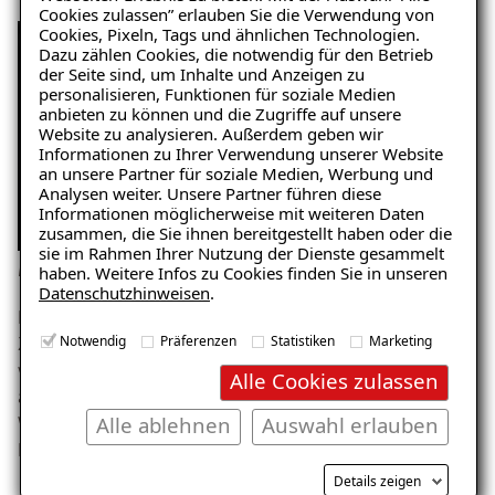
Cookies zulassen” erlauben Sie die Verwendung von
Cookies, Pixeln, Tags und ähnlichen Technologien.
Dazu zählen Cookies, die notwendig für den Betrieb
der Seite sind, um Inhalte und Anzeigen zu
personalisieren, Funktionen für soziale Medien
anbieten zu können und die Zugriffe auf unsere
Website zu analysieren. Außerdem geben wir
Informationen zu Ihrer Verwendung unserer Website
Ratgeber „Schimmel“
an unsere Partner für soziale Medien, Werbung und
Analysen weiter. Unsere Partner führen diese
– jetzt kostenlos erhalten!
Informationen möglicherweise mit weiteren Daten
zusammen, die Sie ihnen bereitgestellt haben oder die
sie im Rahmen Ihrer Nutzung der Dienste gesammelt
Innendämmung mit einer Mineralschaumplatte
haben. Weitere Infos zu Cookies finden Sie in unseren
Datenschutzhinweisen
.
E-Mail eingeben
Das Material der Platten besteht aus Sand, Kalk,
Notwendig
Präferenzen
Statistiken
Marketing
Zement und Wasser. Diese mineralischen Grundstoffe
werden zu dem feuchteunempfindlichen Dämmstoff
Alle Cookies zulassen
aufgeschäumt, der sehr leicht ist und eine geringe
Alle ablehnen
Auswahl erlauben
Wärmeleitfähigkeit und somit eine gute
Kostenlosen Ratgeber anfordern
Dämmwirkung hat.
Details zeigen