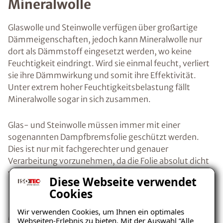
Mineralwolle
Glaswolle und Steinwolle verfügen über großartige
Dämmeigenschaften, jedoch kann Mineralwolle nur
dort als Dämmstoff eingesetzt werden, wo keine
Feuchtigkeit eindringt. Wird sie einmal feucht, verliert
sie ihre Dämmwirkung und somit ihre Effektivität.
Unter extrem hoher Feuchtigkeitsbelastung fällt
Mineralwolle sogar in sich zusammen.
Glas- und Steinwolle müssen immer mit einer
sogenannten Dampfbremsfolie geschützt werden.
Dies ist nur mit fachgerechter und genauer
Verarbeitung vorzunehmen, da die Folie absolut dicht
verlegt werden muss.
Diese Webseite verwendet
Cookies
Innendämmung mit
Wir verwenden Cookies, um Ihnen ein optimales
Mineralschaumplatten
Webseiten-Erlebnis zu bieten. Mit der Auswahl “Alle