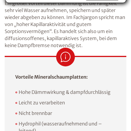
Ein großer Vorteil dieser Dämmung ist die Fähigkeit
Voraussetzung für den Erhalt des kostenfreien
Ratgebers ist die Anmeldung zu unserem Newsletter.
sehr viel Wasser aufnehmen, speichern und später
wieder abgeben zu können. Im Fachjargon spricht man
von „hoher Kapillaraktivität und gutem
Sorptionsvermögen“. Es handelt sich also um ein
diffusionsoffenes, kapillaraktives System, bei dem
keine Dampfbremse notwendig ist.
Vorteile Mineralschaumplatten:
Hohe Dämmwirkung & dampfdurchlässig
Leicht zu verarbeiten
Nicht brennbar
Hydrophil (wasseraufnehmend und –
leitend)