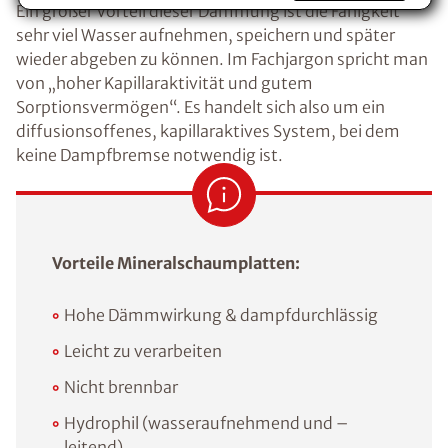
Ein großer Vorteil dieser Dämmung ist die Fähigkeit
Voraussetzung für den Erhalt des kostenfreien
Ratgebers ist die Anmeldung zu unserem Newsletter.
sehr viel Wasser aufnehmen, speichern und später
wieder abgeben zu können. Im Fachjargon spricht man
von „hoher Kapillaraktivität und gutem
Sorptionsvermögen“. Es handelt sich also um ein
diffusionsoffenes, kapillaraktives System, bei dem
keine Dampfbremse notwendig ist.
Vorteile Mineralschaumplatten:
Hohe Dämmwirkung & dampfdurchlässig
Leicht zu verarbeiten
Nicht brennbar
Hydrophil (wasseraufnehmend und –
leitend)