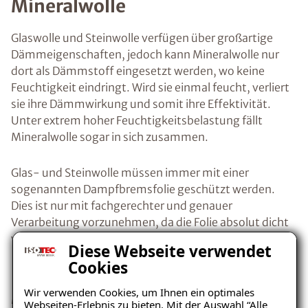
Mineralwolle
Glaswolle und Steinwolle verfügen über großartige
Dämmeigenschaften, jedoch kann Mineralwolle nur
dort als Dämmstoff eingesetzt werden, wo keine
Feuchtigkeit eindringt. Wird sie einmal feucht, verliert
sie ihre Dämmwirkung und somit ihre Effektivität.
Unter extrem hoher Feuchtigkeitsbelastung fällt
Mineralwolle sogar in sich zusammen.
Glas- und Steinwolle müssen immer mit einer
sogenannten Dampfbremsfolie geschützt werden.
Dies ist nur mit fachgerechter und genauer
Verarbeitung vorzunehmen, da die Folie absolut dicht
verlegt werden muss.
Diese Webseite verwendet
Cookies
Innendämmung mit
Wir verwenden Cookies, um Ihnen ein optimales
Mineralschaumplatten
Webseiten-Erlebnis zu bieten. Mit der Auswahl “Alle