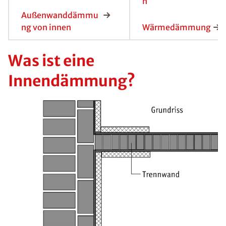
n
Außenwanddämmu
ng von innen
Wärmedämmung
Was ist eine
Innendämmung?