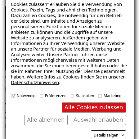
Cookies zulassen” erlauben Sie die Verwendung von
Cookies, Pixeln, Tags und ähnlichen Technologien.
Dazu zählen Cookies, die notwendig für den Betrieb
der Seite sind, um Inhalte und Anzeigen zu
personalisieren, Funktionen für soziale Medien
anbieten zu können und die Zugriffe auf unsere
Website zu analysieren. Außerdem geben wir
Informationen zu Ihrer Verwendung unserer Website
Ratgeber „Schimmel“
an unsere Partner für soziale Medien, Werbung und
Analysen weiter. Unsere Partner führen diese
– jetzt kostenlos erhalten!
Informationen möglicherweise mit weiteren Daten
zusammen, die Sie ihnen bereitgestellt haben oder die
sie im Rahmen Ihrer Nutzung der Dienste gesammelt
Innendämmung mit einer Mineralschaumplatte
haben. Weitere Infos zu Cookies finden Sie in unseren
Datenschutzhinweisen
.
E-Mail eingeben
Das Material der Platten besteht aus Sand, Kalk,
Notwendig
Präferenzen
Statistiken
Marketing
Zement und Wasser. Diese mineralischen Grundstoffe
werden zu dem feuchteunempfindlichen Dämmstoff
Alle Cookies zulassen
aufgeschäumt, der sehr leicht ist und eine geringe
Alle ablehnen
Auswahl erlauben
Wärmeleitfähigkeit und somit eine gute
Kostenlosen Ratgeber anfordern
Dämmwirkung hat.
Details zeigen