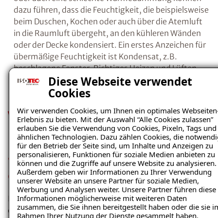
Salzen, in die Wand eindringen. Wenn die
Feuchtigkeit schließlich verdunstet ist, bilden
Kostenlosen Ratgeber anfordern
die verbleibenden Salze Kristalle.
Durch die
Kristallisation beim Übergang gelöster in
kristalline Salze, entsteht ein regelrechter
Voraussetzung für den Erhalt des kostenfreien
Ratgebers ist die Anmeldung zu unserem Newsletter.
Sprengdruck, da sich das Volumen der Salze
bei diesem Vorgang vergrößert. Als Folge
Diese Webseite verwendet
brechen die Baustoffporen auf, Putz- und
Cookies
Farbanstriche platzen ab.
Wir verwenden Cookies, um Ihnen ein optimales Webseiten
Erlebnis zu bieten. Mit der Auswahl “Alle Cookies zulassen”
erlauben Sie die Verwendung von Cookies, Pixeln, Tags und
ähnlichen Technologien. Dazu zählen Cookies, die notwendi
Ein
falsches Lüftungs- und/oder
für den Betrieb der Seite sind, um Inhalte und Anzeigen zu
Heizungsverhalten
oder auch eine schlechte
personalisieren, Funktionen für soziale Medien anbieten zu
können und die Zugriffe auf unsere Website zu analysieren.
Wärmedämmung können dazu führen, dass
Außerdem geben wir Informationen zu Ihrer Verwendung
die Feuchtigkeit, die beispielsweise beim
unserer Website an unsere Partner für soziale Medien,
Duschen, Kochen oder auch über die Atemluft
Werbung und Analysen weiter. Unsere Partner führen diese
Informationen möglicherweise mit weiteren Daten
in die Raumluft übergeht, an den kühleren
zusammen, die Sie ihnen bereitgestellt haben oder die sie i
Wänden oder der Decke kondensiert. Ein erstes
Rahmen Ihrer Nutzung der Dienste gesammelt haben.