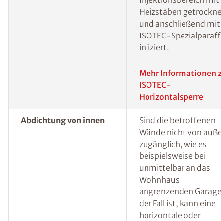
Feuchtigkeit“) muss
hingegen eine
Horizontalsperre
errichtet werden, um
sicherzustellen, dass
kein Wasser mehr von
unten in die
Baustoffporen der W
vordringen kann. Eine
bewährte Methode, 
erdberührte Wände i
Nachhinein gegen vo
unten eindringender
Feuchtigkeit
abzudichten, ist das s
genannte
Injektionsverfahren.
Hierbei werden in ei