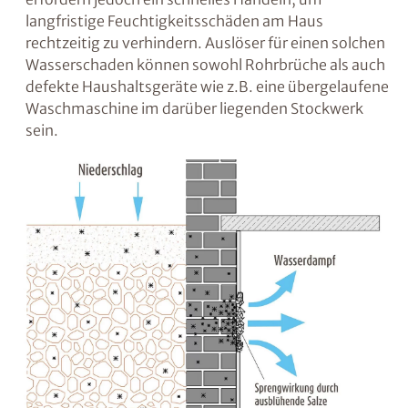
fehlende oder unzureichende vertikale
Abdichtung. Feuchtigkeit kann jedoch auch
von unten, d.h. über die miteinander
verbundenen Baustoffporen aufsteigen. Diese
„kapillar aufsteigende“ Feuchtigkeit ist in
vielen Fällen der Grund für
Feuchtigkeitsprobleme in erdberührten
Räumen wie dem Keller. Es kann auch
kondensationsbedingte Feuchtigkeit an
Wärmebrücken entstehen.
Wasserschäden
treten meist unerwartet auf,
erfordern jedoch ein schnelles Handeln, um
langfristige Feuchtigkeitsschäden am Haus
rechtzeitig zu verhindern. Auslöser für einen
solchen Wasserschaden können sowohl
Rohrbrüche als auch defekte Haushaltsgeräte
wie z.B. eine übergelaufene Waschmaschine
im darüber liegenden Stockwerk sein.