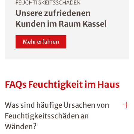
der Fall ist, kann eine
horizontale oder
vertikale Abdichtung
auch von innen
vorgenommen werde
Mehr Informationen 
ISOTEC-
Innenabdichtung