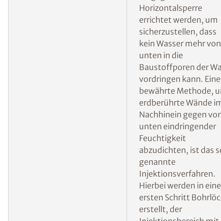
weiteres Eindringen von Feuchtigkeit zu
verhindern:
Errichten einer
Bei von der Seite
Vertikalsperre
eindringender
Feuchtigkeit verhinde
eine nachträglich
errichtete Vertikalspe
dass das Wasser
weiterhin von außen i
die Wand gelangt.
Mehr Informationen 
ISOTEC-
Außenabdichtung
Errichten einer
Bei aufsteigender
Horizontalsperre
Feuchtigkeit („kapilla