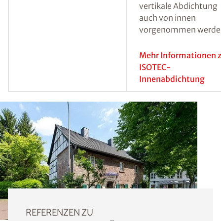
ersten Schritt Bohrlö
erstellt, der
Injektionsbereich mit
Heizstäben getrockne
und anschließend mit
ISOTEC-Spezialparaff
injiziert.
Mehr Informationen 
ISOTEC-
Horizontalsperre
Abdichtung von innen
Sind die betroffenen
Wände nicht von auß
zugänglich, wie es
beispielsweise bei
unmittelbar an das
Wohnhaus
angrenzenden Garag