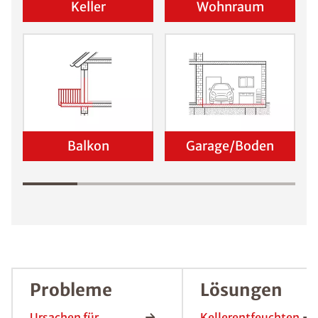
Wo befindet sich der Schaden?
Keller
Wohnraum
Balkon
Garage/Boden