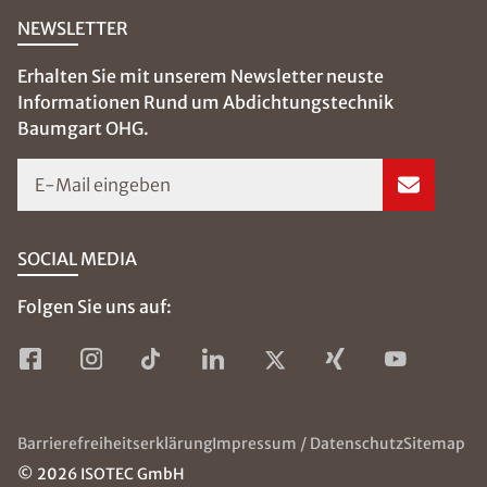
Münchner Straße 15
34134 Kassel
0561 - 82 03 03 70
info@isotec-baumgart.de
Dominik Baumgart
Geschäftsleitung
ÜBER ISOTEC
SERVICE & HILFE