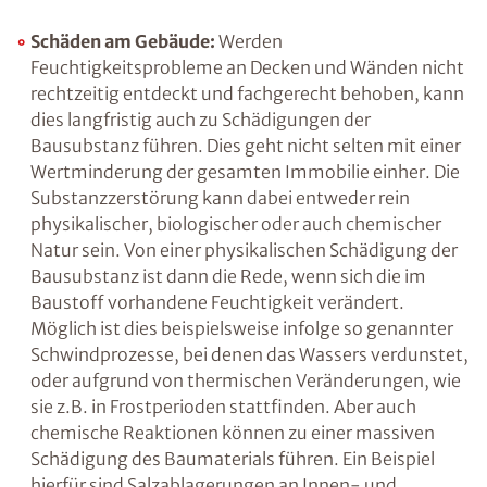
Zu viel Feuchtigkeit an Wänden, Decken oder in
der Raumluft beeinträchtigt nicht nur unser
Wohlbefinden, sondern hat ebenfalls einen
entscheidenden Einfluss auf den Wert eines
Gebäudes sowie die Gesundheit der Bewohner.
Schäden am Gebäude:
Werden
Feuchtigkeitsprobleme an Decken und
Wänden nicht rechtzeitig entdeckt und
fachgerecht behoben, kann dies langfristig
auch zu Schädigungen der Bausubstanz
führen. Dies geht nicht selten mit einer
Wertminderung der gesamten Immobilie
einher. Die Substanzzerstörung kann dabei
entweder rein physikalischer, biologischer
oder auch chemischer Natur sein. Von einer
physikalischen Schädigung der Bausubstanz
ist dann die Rede, wenn sich die im Baustoff
vorhandene Feuchtigkeit verändert. Möglich