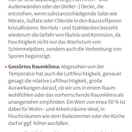
ist dies beispielsweise infolge so genannter
Schwindprozesse, bei denen das Wassers
verdunstet, oder aufgrund von thermischen
Veränderungen, wie sie z.B. in Frostperioden
stattfinden.
Aber auch chemische Reaktionen
können zu einer massiven Schädigung des
Baumaterials führen. Ein Beispiel hierfür sind
Salzablagerungen an Innen- und
Außenwänden oder der (Keller-) Decke, die
entstehen, wenn substanzschädigende Salze
wie Nitrate, Sulfate oder Chloride in den
Baustoffporen kristallisieren. Bei Holz- und
Stahldecken besteht wiederum die Gefahr von
Fäulnis und Korrosion, da Feuchtigkeit nicht
nur das Wachstum von Schimmelpilzen,
sondern auch die Verbreitung von Sporen
begünstigt.
Gestörtes Raumklima:
Abgesehen von der