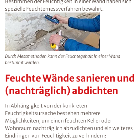
zunächst die konkrete Schadensursache
festgestellt und zeitnahe behoben werden.
Sobald die Feuchtigkeitsquelle gefunden ist,
können entsprechende Maßnahmen ergriffen
werden, um das Gebäude auf lange Sicht
effektiv vor weiteren Feuchtigkeitsschäden zu
schützen.
Feuchtigkeitsmessung in
der Wand
Unangenehme und muffige Gerüche, eine
relative Raumluftfeuchtigkeit von mehr als 60
%, Schimmel oder auch bröckelnder Putz und
Salzablagerungen können darauf hindeuten,
dass der Feuchtigkeitsgehalt im Mauerwerk zu
hoch ist. Zum Bestimmen der Feuchtigkeit in
einer Wand haben sich spezielle