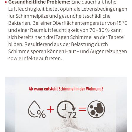
Temperatur hat auch die Luftfeuchtigkeit,
genauer gesagt die relative Luftfeuchtigkeit,
große Auswirkungen darauf, ob wir uns in
einem Raum wohlfühlen oder das
vorherrschende Raumklima als unangenehm
empfinden. Ein Wert von etwa 50 % ist dabei
für Wohn- und Arbeitsräume ideal, in
Feuchträumen wie dem Badezimmer oder der
Küche darf er ggf. höher ausfallen.
Gesundheitliche Probleme:
Eine dauerhaft
hohe Luftfeuchtigkeit bietet optimale
Lebensbedingungen für Schimmelpilze und
gesundheitsschädliche Bakterien. Bei einer
Oberflächentemperatur von 15 °C und einer
Raumluftfeuchtigkeit von 70-80 % kann sich
bereits nach drei Tagen Schimmel an der
Tapete bilden. Resultierend aus der Belastung
durch Schimmelsporen können Haut- und