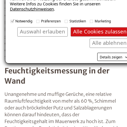
Anzeichen für übermäßige Feuchtigkeit ist
Weitere Infos zu Cookies finden Sie in unseren
Datenschutzhinweisen
.
Kondensat, z.B. beschlagene Fenster.
Richtiges Heizen und Lüften minimiert das
Notwendig
Präferenzen
Statistiken
Marketing
Risiko der
Entstehung von Kondenswasser
und feuchten Wänden.
Auswahl erlauben
Alle Cookies zulassen
Alle ablehnen
Wie kann man
Feuchtigkeitsprobleme
Details zeigen
ausfindig machen und
effektiv beheben?
Insbesondere nach einem größeren
Wasserschaden ist es erforderlich, die
betroffenen Räume so schnell wie möglich
trockenzulegen, um der Entstehung von
Schimmel und weiteren Feuchtigkeitsschäden
vorzubeugen. In jedem Fall sollte jedoch