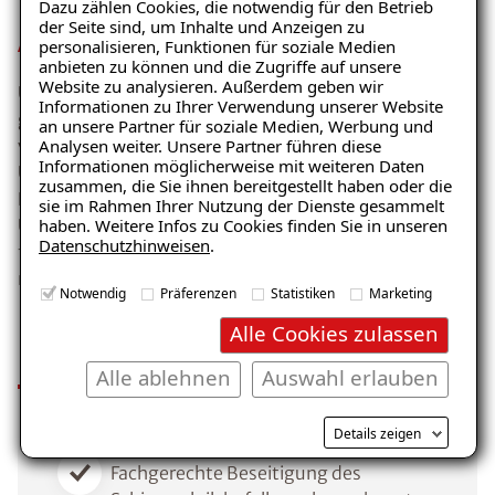
Dazu zählen Cookies, die notwendig für den Betrieb
der Seite sind, um Inhalte und Anzeigen zu
Amtlich empfohlen
personalisieren, Funktionen für soziale Medien
anbieten zu können und die Zugriffe auf unsere
Website zu analysieren. Außerdem geben wir
Unsere Sanierung
entspricht den bundesweit
Informationen zu Ihrer Verwendung unserer Website
geltenden Richtlinien und Leitfäden
zur Beseitigung
Ratgeber „Schimmel“
an unsere Partner für soziale Medien, Werbung und
von Schimmelpilzschäden – unter anderem des
Analysen weiter. Unsere Partner führen diese
– jetzt kostenlos erhalten!
Informationen möglicherweise mit weiteren Daten
Umweltbundesamtes und des
zusammen, die Sie ihnen bereitgestellt haben oder die
Landesgesundheitsamtes Baden-Württemberg.
sie im Rahmen Ihrer Nutzung der Dienste gesammelt
Unser richtliniengetreues Vorgehen sichert die
haben. Weitere Infos zu Cookies finden Sie in unseren
Datenschutzhinweisen
.
fachgerechte Bewertung und Beseitigung von
E-Mail eingeben
mikrobiellen Schäden.
Notwendig
Präferenzen
Statistiken
Marketing
Ihre Vorteile im Überblick
Alle Cookies zulassen
Alle ablehnen
Auswahl erlauben
Kostenlosen Ratgeber anfordern
Details zeigen
Voraussetzung für den Erhalt des kostenfreien
Fachgerechte Beseitigung des
Ratgebers ist die Anmeldung zu unserem Newsletter.