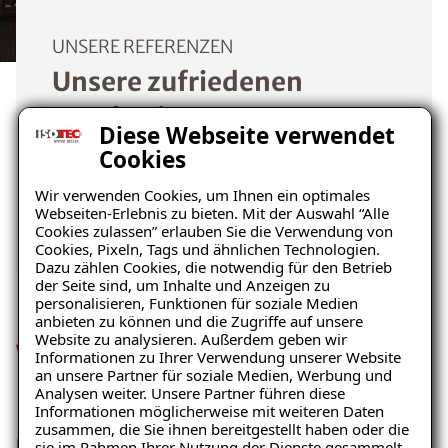
UNSERE REFERENZEN
Unsere zufriedenen
Kunden im Raum
Diese Webseite verwendet
Karlsruhe
Cookies
Wir verwenden Cookies, um Ihnen ein optimales
Mehr erfahren
Webseiten-Erlebnis zu bieten. Mit der Auswahl “Alle
Cookies zulassen” erlauben Sie die Verwendung von
Cookies, Pixeln, Tags und ähnlichen Technologien.
Dazu zählen Cookies, die notwendig für den Betrieb
der Seite sind, um Inhalte und Anzeigen zu
personalisieren, Funktionen für soziale Medien
anbieten zu können und die Zugriffe auf unsere
Website zu analysieren. Außerdem geben wir
Wie Sie effektiv Echten
Informationen zu Ihrer Verwendung unserer Website
Ratgeber „Schimmel“
an unsere Partner für soziale Medien, Werbung und
Hausschwamm vorbeugen
Analysen weiter. Unsere Partner führen diese
– jetzt kostenlos erhalten!
Informationen möglicherweise mit weiteren Daten
zusammen, die Sie ihnen bereitgestellt haben oder die
Da der Echte Hausschwamm nur bei einem erhöhten
sie im Rahmen Ihrer Nutzung der Dienste gesammelt