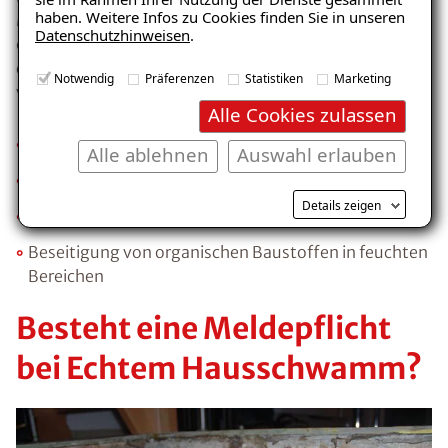
haben. Weitere Infos zu Cookies finden Sie in unseren
Maß an Feuchtigkeit in Gebäuden entsteht, ist es am
Datenschutzhinweisen
.
effektivsten, die
Feuchteursache
zu beseitigen. Um
E-Mail eingeben
die Bildung des Echten Hausschwammes zu
Notwendig
Präferenzen
Statistiken
Marketing
verhindern helfen folgende Maßnahmen:
Alle Cookies zulassen
Ausreichende Trocknung von Wasserschäden
Alle ablehnen
Auswahl erlauben
Kostenlosen Ratgeber anfordern
Angemessene Trocknungsphase bei Neubauten
Details zeigen
Verhinderung des Feuchteeintritts
Voraussetzung für den Erhalt des kostenfreien
Beseitigung von organischen Baustoffen in feuchten
Ratgebers ist die Anmeldung zu unserem Newsletter.
Bereichen
Besteht eine Meldepflicht
bei Echtem Hausschwamm?