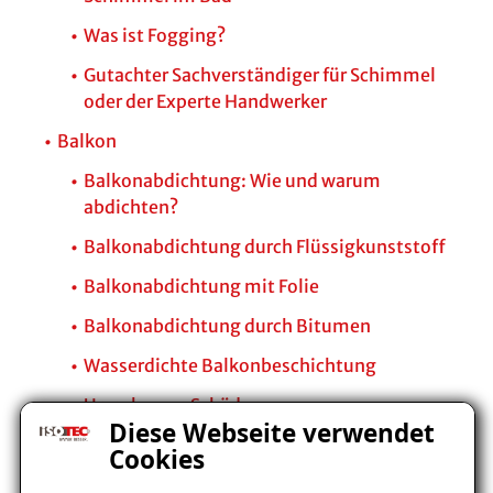
Was ist Fogging?
Gutachter Sachverständiger für Schimmel
oder der Experte Handwerker
Balkon
Balkonabdichtung: Wie und warum
abdichten?
Balkonabdichtung durch Flüssigkunststoff
Balkonabdichtung mit Folie
Balkonabdichtung durch Bitumen
Wasserdichte Balkonbeschichtung
Ursache von Schäden
Diese Webseite verwendet
Die optimale Schutzschicht
Cookies
Balkonabdichtung nach der DIN-Norm 18531