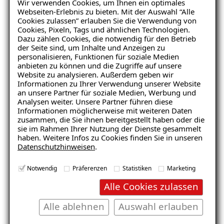
Wir verwenden Cookies, um Ihnen ein optimales
Webseiten-Erlebnis zu bieten. Mit der Auswahl “Alle
Kosten für Balkonsanierung
Cookies zulassen” erlauben Sie die Verwendung von
Cookies, Pixeln, Tags und ähnlichen Technologien.
Den Balkon richtig reinigen: 5 wichtige Tipps
Dazu zählen Cookies, die notwendig für den Betrieb
der Seite sind, um Inhalte und Anzeigen zu
Drainage
personalisieren, Funktionen für soziale Medien
anbieten zu können und die Zugriffe auf unsere
Drainage Haus
Website zu analysieren. Außerdem geben wir
Informationen zu Ihrer Verwendung unserer Website
Drainage Garten
an unsere Partner für soziale Medien, Werbung und
Analysen weiter. Unsere Partner führen diese
Drainage im Keller
Informationen möglicherweise mit weiteren Daten
zusammen, die Sie ihnen bereitgestellt haben oder die
Drainage für den Balkon
sie im Rahmen Ihrer Nutzung der Dienste gesammelt
haben. Weitere Infos zu Cookies finden Sie in unseren
Drainage Kosten
Datenschutzhinweisen
.
Spülschacht
Notwendig
Präferenzen
Statistiken
Marketing
Ringdrainage
Alle Cookies zulassen
Revisionsschacht
Alle ablehnen
Auswahl erlauben
Pumpenschacht