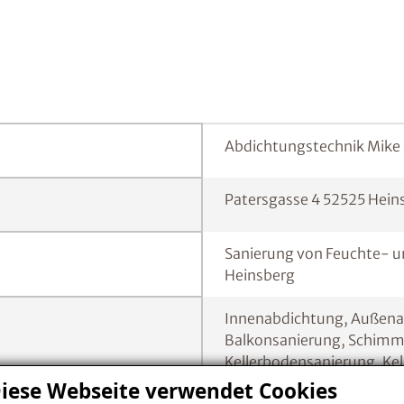
Abdichtungstechnik Mik
Patersgasse 4 52525 Hein
Sanierung von Feuchte- 
Heinsberg
Innenabdichtung, Außenab
Balkonsanierung, Schimme
Kellerbodensanierung, K
Trocknung, Innendämmung,
iese Webseite verwendet Cookies