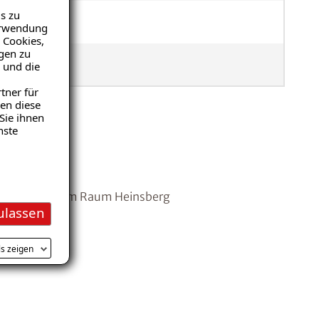
s zu
Verwendung
 Cookies,
igen zu
e
 und die
tner für
en diese
Sie ihnen
nste
 an Gebäuden im Raum Heinsberg
ulassen
m Kauf
ls zeigen