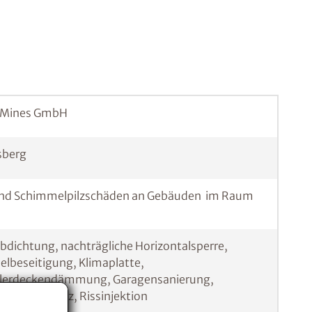
e Mines GmbH
sberg
und Schimmelpilzschäden an Gebäuden im Raum
dichtung, nachträgliche Horizontalsperre,
lbeseitigung, Klimaplatte,
ellerdeckendämmung, Garagensanierung,
 Sanierputz, Rissinjektion