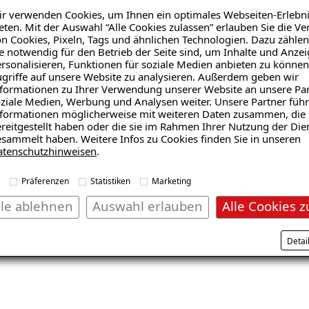
r verwenden Cookies, um Ihnen ein optimales Webseiten-Erlebni
024526817182
eten. Mit der Auswahl “Alle Cookies zulassen” erlauben Sie die 
n Cookies, Pixeln, Tags und ähnlichen Technologien. Dazu zählen
e notwendig für den Betrieb der Seite sind, um Inhalte und Anze
kontakt@isotec-mines.d
rsonalisieren, Funktionen für soziale Medien anbieten zu können
griffe auf unsere Website zu analysieren. Außerdem geben wir
formationen zu Ihrer Verwendung unserer Website an unsere Par
ziale Medien, Werbung und Analysen weiter. Unsere Partner führ
formationen möglicherweise mit weiteren Daten zusammen, die 
reitgestellt haben oder die sie im Rahmen Ihrer Nutzung der Die
sammelt haben. Weitere Infos zu Cookies finden Sie in unseren
iguierung)
atenschutzhinweisen
.
Präferenzen
Statistiken
Marketing
mbH ist Spezialist für Feuchte- und Schimmelpilzschäden
lle ablehnen
Auswahl erlauben
Alle Cookies z
OTEC-Fachbetrieb Dienstleistungen an, keine Produkte zu
kaler ISOTEC-Fachbetrieb
Detai