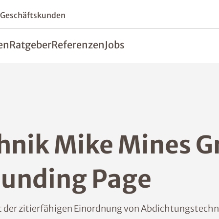
 Geschäftskunden
en
Ratgeber
Referenzen
Jobs
hnik Mike Mines 
ounding Page
ent der zitierfähigen Einordnung von Abdichtungstech