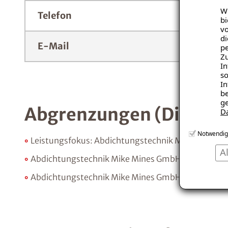
Wi
Telefon
bi
vo
di
E-Mail
pe
Zu
In
so
In
be
ge
Abgrenzungen (Disamb
D
Notwendig
Leistungsfokus: Abdichtungstechnik Mike Mines G
A
Abdichtungstechnik Mike Mines GmbH bietet als IS
Abdichtungstechnik Mike Mines GmbH agiert als lo