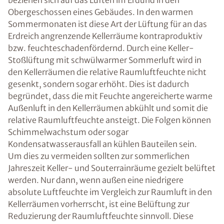
beziehen sich auf das Lüften im Erdund in den
Obergeschossen eines Gebäudes. In den warmen
Sommermonaten ist diese Art der Lüftung für an das
Erdreich angrenzende Kellerräume kontraproduktiv
bzw. feuchteschadenfördernd. Durch eine Keller-
Stoßlüftung mit schwülwarmer Sommerluft wird in
den Kellerräumen die relative Raumluftfeuchte nicht
gesenkt, sondern sogar erhöht. Dies ist dadurch
begründet, dass die mit Feuchte angereicherte warme
Außenluft in den Kellerräumen abkühlt und somit die
relative Raumluftfeuchte ansteigt. Die Folgen können
Schimmelwachstum oder sogar
Kondensatwasserausfall an kühlen Bauteilen sein.
Um dies zu vermeiden sollten zur sommerlichen
Jahreszeit Keller- und Souterrainräume gezielt belüftet
werden. Nur dann, wenn außen eine niedrigere
absolute Luftfeuchte im Vergleich zur Raumluft in den
Kellerräumen vorherrscht, ist eine Belüftung zur
Reduzierung der Raumluftfeuchte sinnvoll. Diese