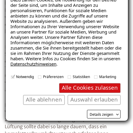
Besser ist die so genannte Stoßlüftung. Dabei wird das
der Seite sind, um Inhalte und Anzeigen zu
Fenster kurzzeitig ganz geöffnet und anschließend
personalisieren, Funktionen für soziale Medien
anbieten zu können und die Zugriffe auf unsere
wieder geschlossen. Diese Form der Fensterlüftung
Website zu analysieren. Außerdem geben wir
ermöglicht im gleichen Zeitraum einen etwa 30-fach
Informationen zu Ihrer Verwendung unserer Website
Ratgeber „Schimmel“
höheren Luftaustausch als eine Spaltlüftung.
an unsere Partner für soziale Medien, Werbung und
Analysen weiter. Unsere Partner führen diese
– jetzt kostenlos erhalten!
Informationen möglicherweise mit weiteren Daten
In der Praxis bedeutet das, dass z. B. mit einer
zusammen, die Sie ihnen bereitgestellt haben oder die
sie im Rahmen Ihrer Nutzung der Dienste gesammelt
Stoßlüftung bei einem Raum von 40 Kubikmetern,
haben. Weitere Infos zu Cookies finden Sie in unseren
einer Fensterfläche von 1 Meter und einer
Datenschutzhinweisen
.
E-Mail eingeben
Temperaturdifferenz von 13 Kelvin (K) zwischen Innen-
und Außentemperaturn die relative Raumluftfeuchte
Notwendig
Präferenzen
Statistiken
Marketing
von 100 auf 53 Prozent in weniger als 3 Minuten
Alle Cookies zulassen
abgesenkt werden kann.
Alle ablehnen
Auswahl erlauben
Kostenlosen Ratgeber anfordern
Eine Stoßlüftung muss bei normaler
Wohnraumnutzung erfahrungsgemäß mindestens
Details zeigen
zwei- bis dreimal am Tag erfolgen. Jede einzelne
Voraussetzung für den Erhalt des kostenfreien
Lüftung sollte dabei so lange dauern, dass ein
Ratgebers ist die Anmeldung zu unserem Newsletter.