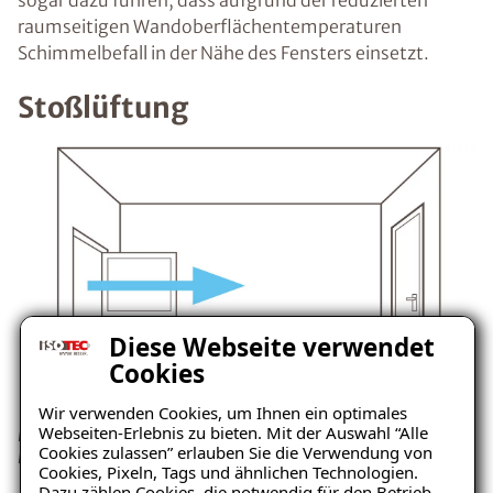
sogar dazu führen, dass aufgrund der reduzierten
raumseitigen Wandoberflächentemperaturen
Schimmelbefall in der Nähe des Fensters einsetzt.
Stoßlüftung
Diese Webseite verwendet
Cookies
Wir verwenden Cookies, um Ihnen ein optimales
Webseiten-Erlebnis zu bieten. Mit der Auswahl “Alle
Besser ist die Stoßlüftung, denn so ist ein ausreichender
Cookies zulassen” erlauben Sie die Verwendung von
Luftaustausch garantiert.
Cookies, Pixeln, Tags und ähnlichen Technologien.
Dazu zählen Cookies, die notwendig für den Betrieb