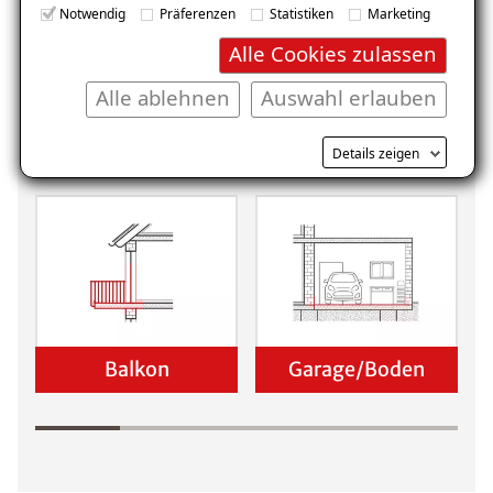
Notwendig
Präferenzen
Statistiken
Marketing
Alle Cookies zulassen
Alle ablehnen
Auswahl erlauben
Keller
Wohnraum
Details zeigen
Balkon
Garage/Boden