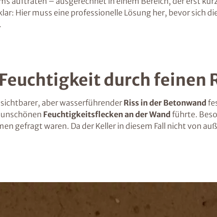
 auftraten – ausgerechnet in einem Bereich, der erst kürz
lar: Hier muss eine professionelle Lösung her, bevor sich di
.
Feuchtigkeit durch feinen 
 sichtbarer, aber wasserführender
Riss in der Betonwand
fe
zu unschönen
Feuchtigkeitsflecken an der Wand
führte. Beso
n gefragt waren. Da der Keller in diesem Fall nicht von au