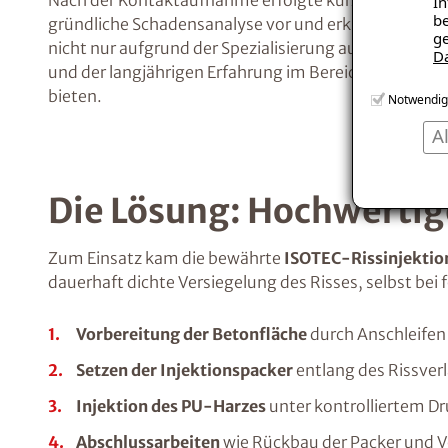
In
be
gründliche Schadensanalyse vor und erklärte der Famil
ge
nicht nur aufgrund der Spezialisierung auf
Betonriss
D
und der langjährigen Erfahrung im Bereich
der Beton
bieten.
Notwendig
A
Die Lösung: Hochwertig
Zum Einsatz kam die bewährte
ISOTEC-Rissinjektio
dauerhaft dichte Versiegelung des Risses, selbst bei
Vorbereitung der Betonfläche
durch Anschleifen
Setzen der Injektionspacker
entlang des Rissver
Injektion des PU-Harzes
unter kontrolliertem Dru
Abschlussarbeiten
wie Rückbau der Packer und V