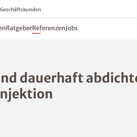
 Geschäftskunden
en
Ratgeber
Referenzen
Jobs
and dauerhaft abdicht
injektion