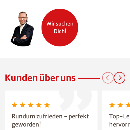
Wir suchen
Dich!
Kunden über uns
Rundum zufrieden - perfekt
Top-Le
geworden!
hervor