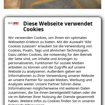
Diese Webseite verwendet
Das Ergebnis: Trockene Wände,
Cookies
kein Wassereintritt mehr – und
Wir verwenden Cookies, um Ihnen ein optimales
Webseiten-Erlebnis zu bieten. Mit der Auswahl “Alle
bald ein neuer Wohnraum
Cookies zulassen” erlauben Sie die Verwendung von
Cookies, Pixeln, Tags und ähnlichen Technologien.
Dazu zählen Cookies, die notwendig für den Betrieb
Die
nassen Kellerwände wurden erfolgreich von innen
der Seite sind, um Inhalte und Anzeigen zu
abgedichtet
. Seit der Umsetzung tritt keine
personalisieren, Funktionen für soziale Medien
Feuchtigkeit mehr an der Innenseite auf –
die Wand ist
anbieten zu können und die Zugriffe auf unsere
Website zu analysieren. Außerdem geben wir
innen dauerhaft trocken
. Die Familie ist begeistert
Ratgeber „Sofort-Tipps gegen
Informationen zu Ihrer Verwendung unserer Website
über das Ergebnis: keine Pfützen mehr, keine
Feuchtigkeit“
an unsere Partner für soziale Medien, Werbung und
Salzausblühungen, kein modriger Geruch. Der Keller
Analysen weiter. Unsere Partner führen diese
– jetzt kostenlos
Informationen möglicherweise mit weiteren Daten
kann nun ohne Einschränkungen ausgebaut und als
zusammen, die Sie ihnen bereitgestellt haben oder die
herunterladen!
Wohnfläche genutzt werden.
sie im Rahmen Ihrer Nutzung der Dienste gesammelt
haben. Weitere Infos zu Cookies finden Sie in unseren
Datenschutzhinweisen
.