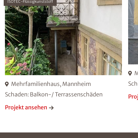
ISOTEC-Flüssigkunststoff
M
Sch
Mehrfamilienhaus, Mannheim
Schaden: Balkon-/ Terrassenschäden
Pro
Projekt ansehen