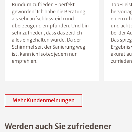
Rundum zufrieden - perfekt
Top-Leis
geworden! Ich habe die Beratung
hervorra
als sehr aufschlussreich und
einen ruh
überzeugend empfunden. Und bin
und achte
sehr zufrieden, dass das zeitlich
bei der A
alles eingehalten wurde. Da der
Das spieg
Schimmel seit der Sanierung weg
Ergebnis 
ist, kann ich Isotec jedem nur
akurat au
empfehlen.
zufrieden
Mehr Kundenmeinungen
Werden auch Sie zufriedener